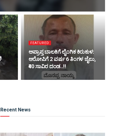
FEATURED
ಅಪ್ರಾಪ್ತ ಬಾಲಕಿಗೆ ಲೈಂಗಿಕ ಕಿರುಕುಳ:
ೆ
ಆರೋಪಿಗೆ 2 ವರ್ಷ 6 ತಿಂಗಳ ಜೈಲು,
₹40 ಸಾವಿರ ದಂಡ..!!
Recent News