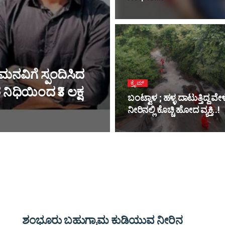
ಮನವಿಗೆ ಸ್ಪಂದಿಸಿದ
ಕ್ರೈಮ್
ಿಧಿಯಿಂದ ₹3 ಲಕ್ಷ
ಬಂಟ್ವಾಳ ; ಹಳ್ಳ ದಾಟುತ್ತಿದ್ದ ವೇಳ
ನೀರಿನಲ್ಲಿ ಕೊಚ್ಚಿ ಹೋದ ವ್ಯಕ್ತಿ..!
ಶಂಭೂರು ಬಹುಗ್ರಾಮ ಕುಡಿಯುವ ನೀರಿನ