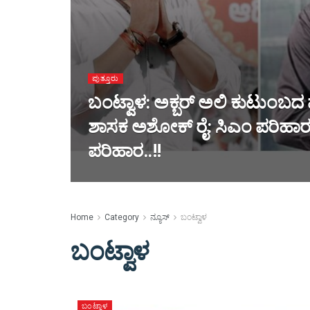
ಪುತ್ತೂರು
ಬಂಟ್ವಾಳ: ಅಕ್ಬರ್ ಅಲಿ ಕುಟುಂಬದ 
ಶಾಸಕ ಅಶೋಕ್ ರೈ: ಸಿಎಂ ಪರಿಹಾರ ನ
ಪರಿಹಾರ..!!
Home
Category
ನ್ಯೂಸ್
ಬಂಟ್ವಾಳ
ಬಂಟ್ವಾಳ
ಬಂಟ್ವಾಳ