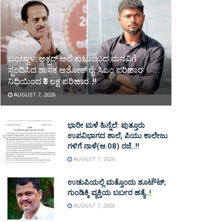
ಬಂಟ್ವಾಳ: ಅಕ್ಬರ್ ಅಲಿ ಕುಟುಂಬದ ಮನವಿಗೆ
ಸ್ಪಂದಿಸಿದ ಶಾಸಕ ಅಶೋಕ್ ರೈ: ಸಿಎಂ ಪರಿಹಾರ
ನಿಧಿಯಿಂದ ₹3 ಲಕ್ಷ ಪರಿಹಾರ..!!
AUGUST 7, 2026
ಭಾರೀ ಮಳೆ ಹಿನ್ನೆಲೆ: ಪುತ್ತೂರು
ಉಪವಿಭಾಗದ ಶಾಲೆ, ಪಿಯು ಕಾಲೇಜು
ಗಳಿಗೆ ನಾಳೆ(ಆ.08) ರಜೆ..!!
AUGUST 7, 2026
ಉಡುಪಿಯಲ್ಲಿ ಮತ್ತೊಂದು ಶೂಟೌಟ್‌;
ಗುಂಡಿಕ್ಕಿ ವ್ಯಕ್ತಿಯ ಬರ್ಬರ ಹತ್ಯೆ..!
AUGUST 7, 2026