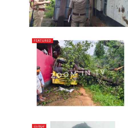
FEATURED
ಬಂಟ್ವಾಳ