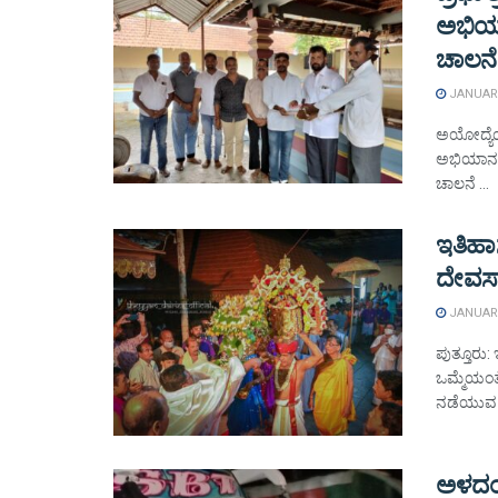
ಅಭಿಯಾ
ಚಾಲನೆ
JANUARY
ಅಯೋದ್ಯೆಯಲ
ಅಭಿಯಾನ ಮು
ಚಾಲನೆ ...
ಇತಿಹಾಸ
ದೇವಸ್
JANUARY
ಪುತ್ತೂರು: 
ಒಮ್ಮೆಯಂತ
ನಡೆಯುವ ಕ
ಅಳದಂಗ