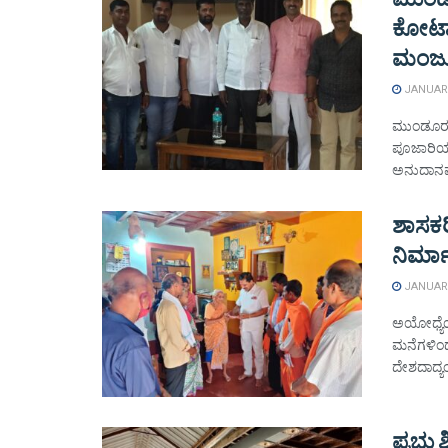
ಕೋಟಾ
ಮಂಜ
JANUARY
ಮುಂಡೂರು 
ಪೂಜಾರಿಯವ
ಅನುದಾನವನ
ಶಾಸಕರ
ನಿರ್ಮ
JANUARY
ಅಯೋಧ್ಯೆಯಲ
ಮನೆಗಳಿಂದ 
ದೇಶದಾದ್ಯಂ
ಪ್ರಭು 