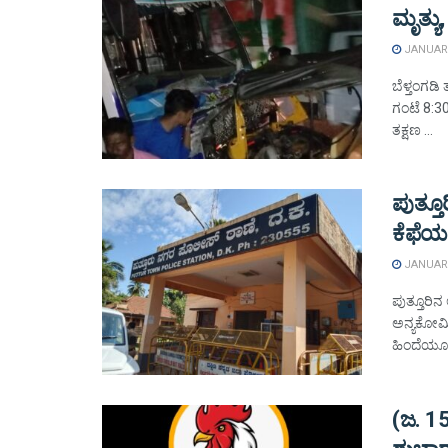
ಮೃತ್ಯು,
JANUARY
ಬೆಳ್ತಂಗಡಿ
ಗಂಟೆ 8:3
ತಕ್ಷಣ ...
ಪುತ್ತ
ಕೆಫೆಯಲ
JANUARY
ಪುತ್ತೂರಿನ
ಅನ್ಯಕೋಮಿ
ಹಿಂದೆಯೂ 
(ಜ. 15