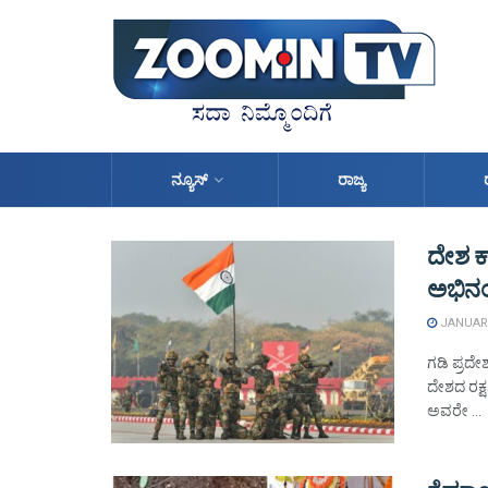
ನ್ಯೂಸ್
ರಾಜ್ಯ
ದೇಶ 
ಅಭಿನ
JANUARY
ಗಡಿ ಪ್ರದೇ
ದೇಶದ ರಕ್ಷ
ಅವರೇ ...