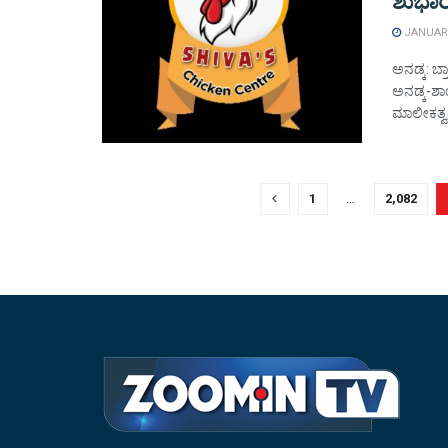
ಶುಭಾ
JANUARY
ಅನಡ್ಕ: ಬ
ಅನಡ್ಕ-ಶಾ
ಮಾಲೀಕತ್ವದ
1
…
2,082