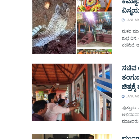
ಕೆಮ್ಮ
ವಿಸ್ಮ
JANUARY
ಮಕರ ಮಾಸ
ಶುಭ ದಿನ,
ನಡೆದಿದೆ. 
ಸಚಿವ 
ತಂಗುದ
ಚಿತ್ರಕ್ಕ
JANUARY
ಪುತ್ತೂರು:
ಅಭಿನಂದನೆ 
ಮಾಡಿದರು. 
ಮುಂಡೂರ