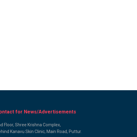
ontact for News/Advertisements
d Floor, Shree Krishna Complex,
hind Kanavu Skin Clinic, Main Road, Puttur.