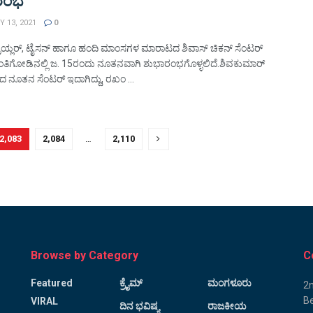
ರಂಭ
 13, 2021
0
್ರಾಯ್ಲರ್, ಟೈಸನ್ ಹಾಗೂ ಹಂದಿ ಮಾಂಸಗಳ ಮಾರಾಟದ ಶಿವಾಸ್ ಚಿಕನ್ ಸೆಂಟರ್
ಂತಿಗೋಡಿನಲ್ಲಿ ಜ. 15ರಂದು ನೂತನವಾಗಿ ಶುಭಾರಂಭಗೊಳ್ಳಲಿದೆ.ಶಿವಕುಮಾರ್
 ನೂತನ ಸೆಂಟರ್ ಇದಾಗಿದ್ದು, ರಖಂ ...
2,083
2,084
…
2,110
Browse by Category
C
Featured
ಕ್ರೈಮ್
ಮಂಗಳೂರು
2n
Be
VIRAL
ದಿನ ಭವಿಷ್ಯ
ರಾಜಕೀಯ