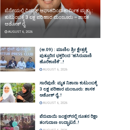
ಪೆರ್ನೆಯಲ್ಲಿ ವಿದ್ಯುತ್ ಆಘಾತದಿಂದ ಕಾರ್ಮಿಕ ಮೃತ್ಯು :
ಕುಟುಂಬಕ್ಕೆ 3 ಲಕ್ಷ ಪರಿಹಾರ ಮಂಜೂರು – ಶಾಸಕ
ಅಶೋಕ್ ರೈ
AUGUST 6, 2026
(ಆ.09) : ಮಾಣಿಲ ಶ್ರೀ ಕ್ಷೇತ್ರಕ್ಕೆ
ಪುತ್ತೂರಿನ ಭಕ್ತರಿಂದ ‘ಹಸಿರುವಾಣಿ
ಹೊರೆಕಾಣಿಕೆ’..!
AUGUST 6, 2026
ಸಾರೆಪುಣಿ: ಮೃತ ನಿಶಾನಾ ಕುಟುಂಬಕ್ಕೆ
3 ಲಕ್ಷ ಪರಿಹಾರ ಮಂಜೂರು: ಶಾಸಕ
ಅಶೋಕ್ ರೈ..!
AUGUST 6, 2026
ಪೆರುವಾಯಿ ಜಂಕ್ಷನ್‌ನಲ್ಲಿ ನೂತನ ರಿಕ್ಷಾ
ತಂಗುದಾಣ ಉದ್ಘಾಟನೆ..!