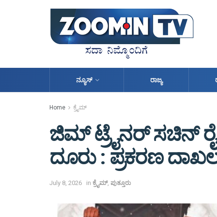
ನ್ಯೂಸ್
ರಾಜ್ಯ
Home
ಕ್ರೈಮ್
ಜಿಮ್ ಟ್ರೈನ‌ರ್ ಸಚಿನ್ 
ದೂರು : ಪ್ರಕರಣ ದಾಖಲು
July 8, 2026
in
ಕ್ರೈಮ್
,
ಪುತ್ತೂರು