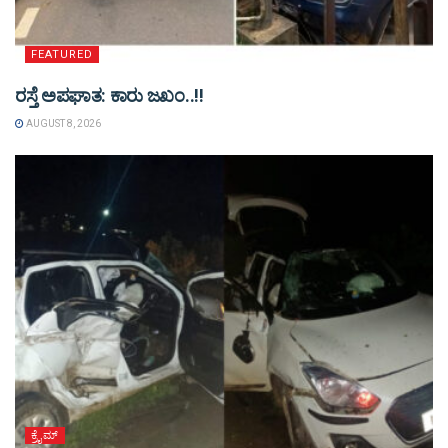
FEATURED
ರಸ್ತೆ ಅಪಘಾತ: ಕಾರು ಜಖಂ..!!
AUGUST 8, 2026
ಕ್ರೈಮ್