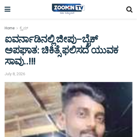
Home
ಕ್ರೈಮ್
ಐವರ್ನಾಡಿನಲ್ಲಿ ಜೀಪು–ಬೈಕ್
ಅಪಘಾತ: ಚಿಕಿತ್ಸೆ ಫಲಿಸದೆ ಯುವಕ
ಸಾವು..!!!
July 8, 2026