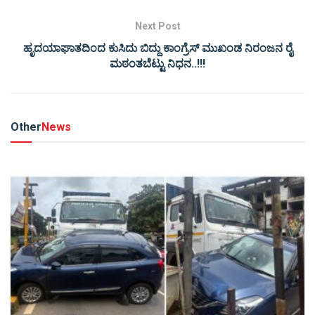
Next Post
ಹೃದಯಾಘಾತದಿಂದ ಕುಸಿದು ಬಿದ್ದು ಕಾಂಗ್ರೆಸ್ ಮುಖಂಡ ನಿರಂಜನ ರೈ
ಮಠಂತಬೆಟ್ಟು ನಿಧನ..!!!
Other
News