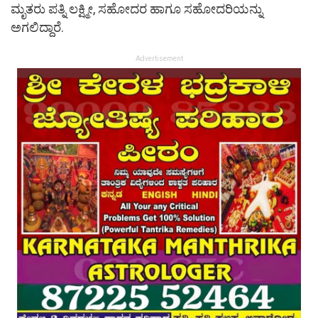
ಮೃತರು ಪತ್ನಿ ಲಕ್ಷ್ಮೀ, ಸಹೋದರ ಹಾಗೂ ಸಹೋದರಿಯನ್ನು
ಅಗಲಿದ್ದಾರೆ.
Advertisement