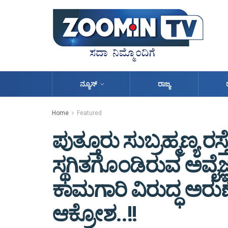
ನ್ಯೂಸ್
ರಾಜ್ಯ
Home
Featured
ಪುತ್ತೂರು ಸುಬ್ರಹ್ಮಣ್ಯ ರಸ
ಸ್ಥಗಿತಗೊಂಡಿರುವ ಅವೈಜ್ಞಾ
ಕಾಮಗಾರಿ ವಿರುದ್ಧ ಅರುಣ
ಆಕ್ರೋಶ..!!