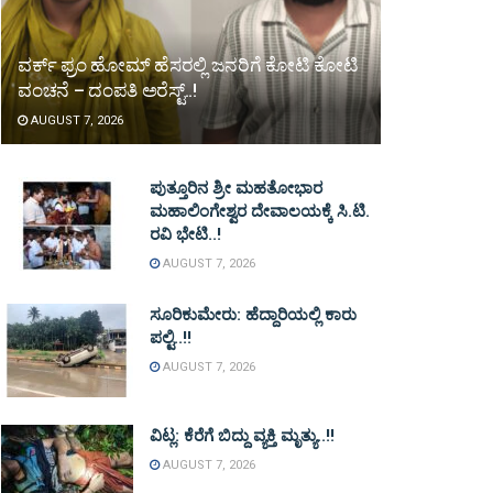
ವರ್ಕ್ ಫ್ರಂ ಹೋಮ್ ಹೆಸರಲ್ಲಿ ಜನರಿಗೆ ಕೋಟಿ ಕೋಟಿ
ವಂಚನೆ – ದಂಪತಿ ಅರೆಸ್ಟ್..!
AUGUST 7, 2026
ಪುತ್ತೂರಿನ ಶ್ರೀ ಮಹತೋಭಾರ
ಮಹಾಲಿಂಗೇಶ್ವರ ದೇವಾಲಯಕ್ಕೆ ಸಿ.ಟಿ.
ರವಿ ಭೇಟಿ..!
AUGUST 7, 2026
ಸೂರಿಕುಮೇರು: ಹೆದ್ದಾರಿಯಲ್ಲಿ ಕಾರು
ಪಲ್ಟಿ..!!
AUGUST 7, 2026
ವಿಟ್ಲ: ಕೆರೆಗೆ ಬಿದ್ದು ವ್ಯಕ್ತಿ ಮೃತ್ಯು..!!
AUGUST 7, 2026