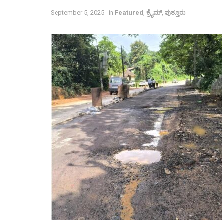
September 5, 2025
in
Featured
,
ಕ್ರೈಮ್
,
ಪುತ್ತೂರು