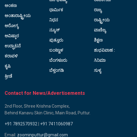
ಅಂಕಣ
ಧಾರ್ಮಿಕ
ರಾಜ್ಯ
ಅಂತಾರಾಷ್ಟ್ರೀಯ
ನಿಧನ
ರಾಷ್ಟ್ರೀಯ
ಆರೋಗ್ಯ
ನ್ಯೂಸ್
ವಾಣಿಜ್ಯ
ಆವಿಷ್ಕಾರ
ಪುತ್ತೂರು
ಶಿಕ್ಷಣ
ಉದ್ಘಾಟನೆ
ಬಂಟ್ವಾಳ
ಶುಭವಿವಾಹ :
ಕರಾವಳಿ
ಬೆಂಗಳೂರು
ಸಿನಿಮಾ
ಕೃಷಿ
ಬೆಳ್ತಂಗಡಿ
ಸುಳ್ಯ
ಕ್ರೀಡೆ
Contact for News/Advertisements
2nd Floor, Shree Krishna Complex,
Behind Kanavu Skin Clinic, Main Road, Puttur.
+91 7892570932
|
+91 7411060987
Email:
zoominputtur@gmail.com