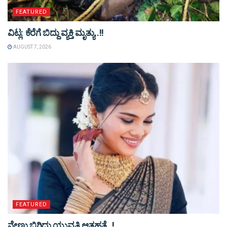
FEATURED
ವಿಟ್ಲ: ಕೆರೆಗೆ ಬಿದ್ದು ವ್ಯಕ್ತಿ ಮೃತ್ಯು..!!
AUGUST 7, 2026
FEATURED
ನೇಣು ಬಿಗಿದು ಯುವತಿ ಆತ್ಮಹತ್ಯೆ..!