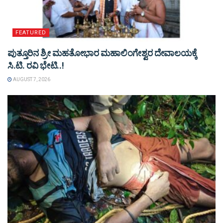
FEATURED
ಪುತ್ತೂರಿನ ಶ್ರೀ ಮಹತೋಭಾರ ಮಹಾಲಿಂಗೇಶ್ವರ ದೇವಾಲಯಕ್ಕೆ
ಸಿ.ಟಿ. ರವಿ ಭೇಟಿ..!
AUGUST 7, 2026