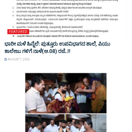
FEATURED
ಭಾರೀ ಮಳೆ ಹಿನ್ನೆಲೆ: ಪುತ್ತೂರು ಉಪವಿಭಾಗದ ಶಾಲೆ, ಪಿಯು
ಕಾಲೇಜು ಗಳಿಗೆ ನಾಳೆ(ಆ.08) ರಜೆ..!!
AUGUST 7, 2026