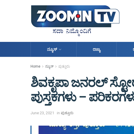
ನ್ಯೂಸ್
ರಾಜ್ಯ
Home
ನ್ಯೂಸ್
ಪುತ್ತೂರು
ಶಿವಕೃಪಾ ಜನರಲ್ ಸ್ಟೋರ್ ನ
ಪುಸ್ತಕಗಳು – ಪರಿಕರಗಳು
June 23, 2021
in
ಪುತ್ತೂರು