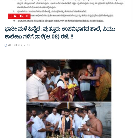
FEATURED
ಭಾರೀ ಮಳೆ ಹಿನ್ನೆಲೆ: ಪುತ್ತೂರು ಉಪವಿಭಾಗದ ಶಾಲೆ, ಪಿಯು
ಕಾಲೇಜು ಗಳಿಗೆ ನಾಳೆ(ಆ.08) ರಜೆ..!!
AUGUST 7, 2026