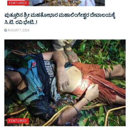
FEATURED
ಪುತ್ತೂರಿನ ಶ್ರೀ ಮಹತೋಭಾರ ಮಹಾಲಿಂಗೇಶ್ವರ ದೇವಾಲಯಕ್ಕೆ
ಸಿ.ಟಿ. ರವಿ ಭೇಟಿ..!
AUGUST 7, 2026
FEATURED