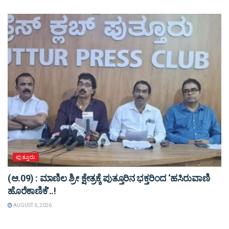
ಪುತ್ತೂರು
(ಆ.09) : ಮಾಣಿಲ ಶ್ರೀ ಕ್ಷೇತ್ರಕ್ಕೆ ಪುತ್ತೂರಿನ ಭಕ್ತರಿಂದ ‘ಹಸಿರುವಾಣಿ
ಹೊರೆಕಾಣಿಕೆ’..!
AUGUST 6, 2026