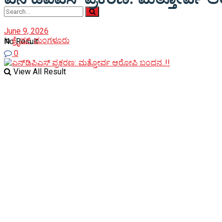
June 9, 2026
in
ಕ್ರೈಮ್
,
ಮಂಗಳೂರು
No Result
0
View All Result