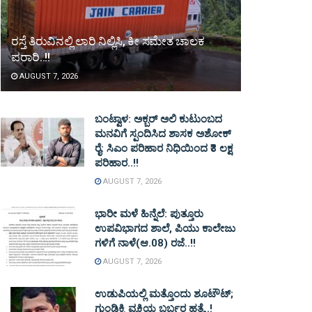
ರಸ್ತೆ ತಿರುವಿನಲ್ಲಿ ಲಾರಿ ನಿಲ್ಲಿಸಿ, ಕೀ ಸಮೇತ ಚಾಲಕ
ಪರಾರಿ..!!
AUGUST 7, 2026
ಬಂಟ್ವಾಳ: ಅಕ್ಬರ್ ಅಲಿ ಕುಟುಂಬದ
ಮನವಿಗೆ ಸ್ಪಂದಿಸಿದ ಶಾಸಕ ಅಶೋಕ್
ರೈ: ಸಿಎಂ ಪರಿಹಾರ ನಿಧಿಯಿಂದ ₹3 ಲಕ್ಷ
ಪರಿಹಾರ..!!
AUGUST 7, 2026
ಭಾರೀ ಮಳೆ ಹಿನ್ನೆಲೆ: ಪುತ್ತೂರು
ಉಪವಿಭಾಗದ ಶಾಲೆ, ಪಿಯು ಕಾಲೇಜು
ಗಳಿಗೆ ನಾಳೆ(ಆ.08) ರಜೆ..!!
AUGUST 7, 2026
ಉಡುಪಿಯಲ್ಲಿ ಮತ್ತೊಂದು ಶೂಟೌಟ್‌;
ಗುಂಡಿಕ್ಕಿ ವ್ಯಕ್ತಿಯ ಬರ್ಬರ ಹತ್ಯೆ..!