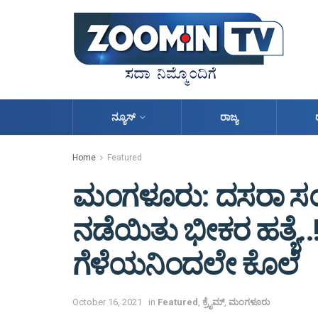
ನ್ಯೂಸ್
ರಾಜ್ಯ
Home
Featured
ಮಂಗಳೂರು: ದಸರಾ ಸಂಭ್ರ
ನಡೆಯಿತು ಭೀಕರ ಹತ್ಯೆ..!
ಗೆಳೆಯನಿಂದಲೇ ಕೊಲೆ
October 16, 2021
in
Featured
,
ಕ್ರೈಮ್
,
ಮಂಗಳೂರು