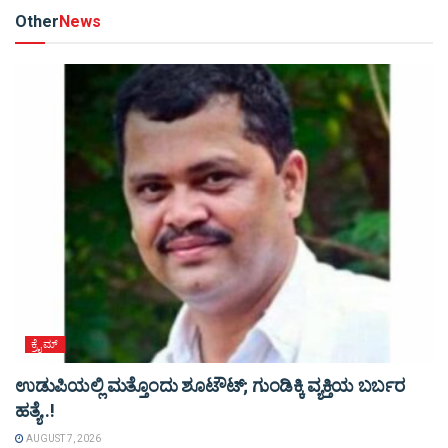
Other
News
ಕ್ರೈಮ್
ಉಡುಪಿಯಲ್ಲಿ ಮತ್ತೊಂದು ಶೂಟೌಟ್‌; ಗುಂಡಿಕ್ಕಿ ವ್ಯಕ್ತಿಯ ಬರ್ಬರ
ಹತ್ಯೆ..!
AUGUST 7, 2026