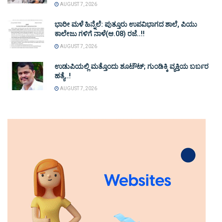
AUGUST 7, 2026
ಭಾರೀ ಮಳೆ ಹಿನ್ನೆಲೆ: ಪುತ್ತೂರು ಉಪವಿಭಾಗದ ಶಾಲೆ, ಪಿಯು
ಕಾಲೇಜು ಗಳಿಗೆ ನಾಳೆ(ಆ.08) ರಜೆ..!!
AUGUST 7, 2026
ಉಡುಪಿಯಲ್ಲಿ ಮತ್ತೊಂದು ಶೂಟೌಟ್‌; ಗುಂಡಿಕ್ಕಿ ವ್ಯಕ್ತಿಯ ಬರ್ಬರ
ಹತ್ಯೆ..!
AUGUST 7, 2026