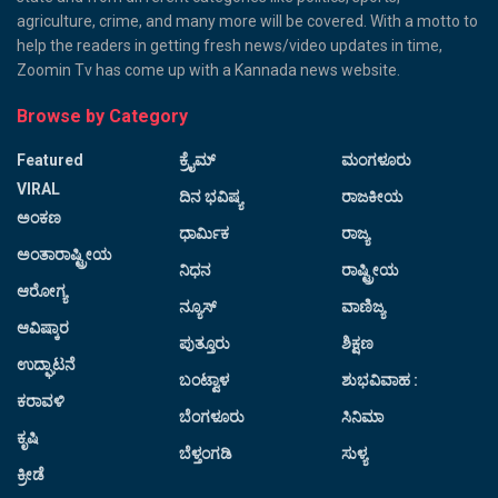
agriculture, crime, and many more will be covered. With a motto to
help the readers in getting fresh news/video updates in time,
Zoomin Tv has come up with a Kannada news website.
Browse by Category
Featured
ಕ್ರೈಮ್
ಮಂಗಳೂರು
VIRAL
ದಿನ ಭವಿಷ್ಯ
ರಾಜಕೀಯ
ಅಂಕಣ
ಧಾರ್ಮಿಕ
ರಾಜ್ಯ
ಅಂತಾರಾಷ್ಟ್ರೀಯ
ನಿಧನ
ರಾಷ್ಟ್ರೀಯ
ಆರೋಗ್ಯ
ನ್ಯೂಸ್
ವಾಣಿಜ್ಯ
ಆವಿಷ್ಕಾರ
ಪುತ್ತೂರು
ಶಿಕ್ಷಣ
ಉದ್ಘಾಟನೆ
ಬಂಟ್ವಾಳ
ಶುಭವಿವಾಹ :
ಕರಾವಳಿ
ಬೆಂಗಳೂರು
ಸಿನಿಮಾ
ಕೃಷಿ
ಬೆಳ್ತಂಗಡಿ
ಸುಳ್ಯ
ಕ್ರೀಡೆ