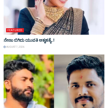
FEATURED
ನೇಣು ಬಿಗಿದು ಯುವತಿ ಆತ್ಮಹತ್ಯೆ..!
AUGUST 7, 2026