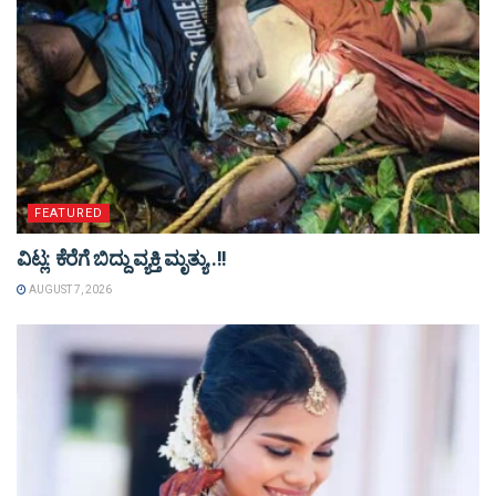
FEATURED
ವಿಟ್ಲ: ಕೆರೆಗೆ ಬಿದ್ದು ವ್ಯಕ್ತಿ ಮೃತ್ಯು..!!
AUGUST 7, 2026