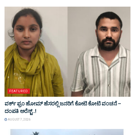
FEATURED
ವರ್ಕ್ ಫ್ರಂ ಹೋಮ್ ಹೆಸರಲ್ಲಿ ಜನರಿಗೆ ಕೋಟಿ ಕೋಟಿ ವಂಚನೆ –
ದಂಪತಿ ಅರೆಸ್ಟ್..!
AUGUST 7, 2026