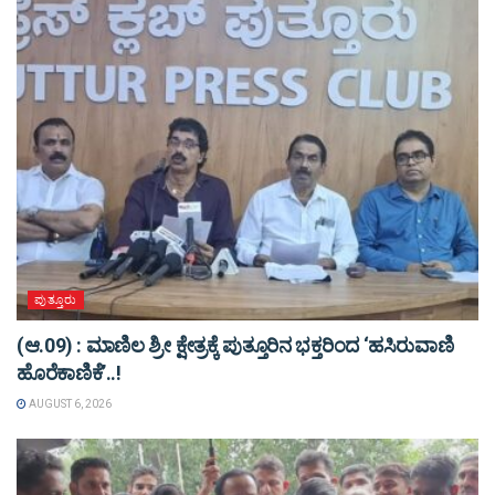
ಪುತ್ತೂರು
(ಆ.09) : ಮಾಣಿಲ ಶ್ರೀ ಕ್ಷೇತ್ರಕ್ಕೆ ಪುತ್ತೂರಿನ ಭಕ್ತರಿಂದ ‘ಹಸಿರುವಾಣಿ
ಹೊರೆಕಾಣಿಕೆ’..!
AUGUST 6, 2026