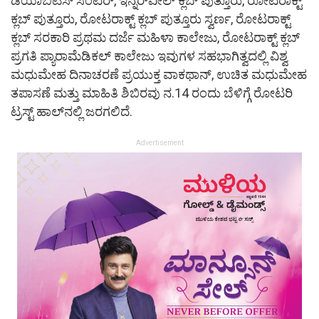
ಡಯಾಬಿಟಿಸ್ ಸೆಂಟರ್, ಇನ್ನರ್‌ವೀಲ್ ಕ್ಲಬ್ ಪುತ್ತೂರು, ರೋಟರಾಕ್ಟ್
ಕ್ಲಬ್ ಪುತ್ತೂರು, ರೋಟರಾಕ್ಟ್ ಕ್ಲಬ್ ಪುತ್ತೂರು ಸ್ವರ್ಣ, ರೋಟರಾಕ್ಟ್
ಕ್ಲಬ್ ಸರಕಾರಿ ಪ್ರಥಮ ದರ್ಜೆ ಮಹಿಳಾ ಕಾಲೇಜು, ರೋಟರಾಕ್ಟ್ ಕ್ಲಬ್
ಪ್ರಗತಿ ಪ್ಯಾರಾಮೆಡಿಕಲ್ ಕಾಲೇಜು ಇವುಗಳ ಸಹಭಾಗಿತ್ವದಲ್ಲಿ ವಿಶ್ವ
ಮಧುಮೇಹ ದಿನಾಚರಣೆ ಪ್ರಯುಕ್ತ ವಾಕಥಾನ್, ಉಚಿತ ಮಧುಮೇಹ
ತಪಾಸಣೆ ಮತ್ತು ಮಾಹಿತಿ ಶಿಬಿರವು ನ.14 ರಂದು ಬೆಳಿಗ್ಗೆ ರೋಟರಿ
ಟ್ರಸ್ಟ್ ಹಾಲ್‌ನಲ್ಲಿ ಜರಗಲಿದೆ.
Advertisement