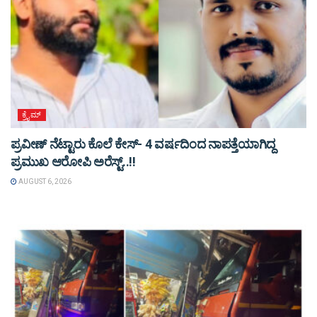
ಕ್ರೈಮ್
ಪ್ರವೀಣ್ ನೆಟ್ಟಾರು ಕೊಲೆ ಕೇಸ್‌- 4 ವರ್ಷದಿಂದ ನಾಪತ್ತೆಯಾಗಿದ್ದ
ಪ್ರಮುಖ ಆರೋಪಿ ಅರೆಸ್ಟ್‌..!!
AUGUST 6, 2026