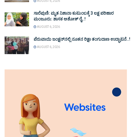
AUGUST 6, 2026
ಸಾರೆಪುಣಿ: ಮೃತ ನಿಶಾನಾ ಕುಟುಂಬಕ್ಕೆ 3 ಲಕ್ಷ ಪರಿಹಾರ
ಮಂಜೂರು: ಶಾಸಕ ಅಶೋಕ್ ರೈ..!
AUGUST 6, 2026
ಪೆರುವಾಯಿ ಜಂಕ್ಷನ್‌ನಲ್ಲಿ ನೂತನ ರಿಕ್ಷಾ ತಂಗುದಾಣ ಉದ್ಘಾಟನೆ..!
AUGUST 6, 2026