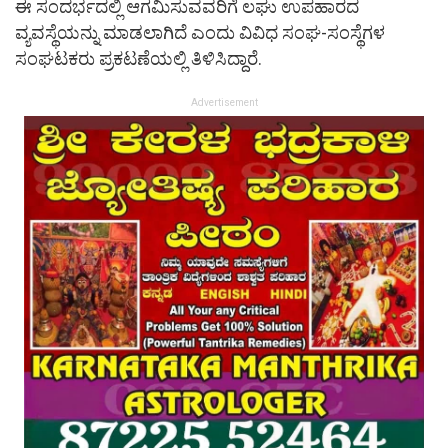
ಈ ಸಂದರ್ಭದಲ್ಲಿ ಆಗಮಿಸುವವರಿಗೆ ಲಘು ಉಪಹಾರದ
ವ್ಯವಸ್ಥೆಯನ್ನು ಮಾಡಲಾಗಿದೆ ಎಂದು ವಿವಿಧ ಸಂಘ-ಸಂಸ್ಥೆಗಳ
ಸಂಘಟಕರು ಪ್ರಕಟಣೆಯಲ್ಲಿ ತಿಳಿಸಿದ್ದಾರೆ.
Advertisement