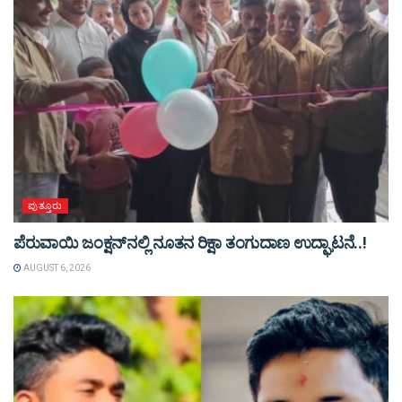
ಪುತ್ತೂರು
ಪೆರುವಾಯಿ ಜಂಕ್ಷನ್‌ನಲ್ಲಿ ನೂತನ ರಿಕ್ಷಾ ತಂಗುದಾಣ ಉದ್ಘಾಟನೆ..!
AUGUST 6, 2026