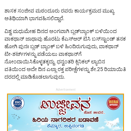
ಶಾಸಕ ಸಂಜೀವ ಮಠಂದೂರು ರವರು ಕಾರ್ಯಕ್ರಮದ ಮುಖ್ಯ
ಅತಿಥಿಯಾಗಿ ಭಾಗವಹಿಸಲಿದ್ದಾರೆ.
ವಿಶ್ವ ಮಧುಮೇಹ ದಿನದ ಅಂಗವಾಗಿ ಬ್ಲಡ್‌ಬ್ಯಾಂಕ್‌ ಬಳಿಯಿಂದ
ವಾಕಥಾನ್ ಜಾಥಾವು ಹೊರಟು ಕೆಎಸ್ಆರ್ ಟಿಸಿ ಬಸ್‌ಸ್ಟಾಂಡ್ ತನಕ
ಹೋಗಿ ಪುನಃ ಬ್ಲಡ್ ಬ್ಯಾಂಕ್ ಬಳಿ ಹಿಂದಿರುಗುವುದು, ವಾಕಥಾನ್
ಟೀ-ಶರ್ಟ್‌ಗಳನ್ನು ಪಡೆಯಲು ವಾಕಥಾನ್‌ಗೆ
ನೋಂದಾಯಿಸಿಕೊಳ್ಳತಕ್ಕದ್ದು. ಧನ್ವಂತರಿ ಕ್ಲಿನಿಕಲ್ ಲ್ಯಾಬಿನ
ವತಿಯಿಂದ ಅದೇ ದಿನ ಎಲ್ಲಾ ರಕ್ತ ಪರೀಕ್ಷೆಗಳನ್ನು ಶೇ.25 ರಿಯಾಯಿತಿ
ದರದಲ್ಲಿ ಮಾಡಿಕೊಡಲಾಗುವುದು.
Advertisement