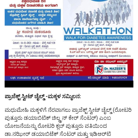
ಪ್ರಾಜೆಕ್ಟ್ ಸ್ವೀಟ್ ಚೈಲ್ಡ್ -ಮಕ್ಕಳ ಸಮ್ಮಿಲನ:
ಮಧುಮೇಹಿ ಮಕ್ಕಳಿಗೆ ನೆರವಾಗಲು ಪ್ರಾಜೆಕ್ಟ್ ಸ್ವೀಟ್ ಚೈಲ್ಡ್ (ರೋಟರಿ
ಪುತ್ತೂರು ಡಯಾಬಿಟಿಕ್ ಚಿಲ್ಡ್ರನ್ ಕೇರ್ ಸೆಂಟರ್) ಎಂಬ
ಯೋಜನೆಯನ್ನು ರೋಟರಿ ಕ್ಲಬ್ ಪುತ್ತೂರು ವತಿಯಿಂದ
ಡಾ.ನಝೀರ್‌ ಡಯಾಬಿಟೆಕ್ ಸೆಂಟರ್ ಮತ್ತು ಇಡಿಆರ್‌ಟಿ