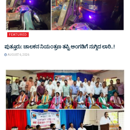
FEATURED
ಪುತ್ತೂರು: ಚಾಲಕನ ನಿಯಂತ್ರಣ ತಪ್ಪಿ ಅಂಗಡಿಗೆ ನುಗ್ಗಿದ ಲಾರಿ..!
AUGUST 6, 2026