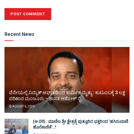
Alternative:
Recent News
ಪೆರ್ನೆಯಲ್ಲಿ ವಿದ್ಯುತ್ ಆಘಾತದಿಂದ ಕಾರ್ಮಿಕ ಮೃತ್ಯು : ಕುಟುಂಬಕ್ಕೆ 3 ಲಕ್ಷ
ಪರಿಹಾರ ಮಂಜೂರು – ಶಾಸಕ ಅಶೋಕ್ ರೈ
AUGUST 6, 2026
(ಆ.09) : ಮಾಣಿಲ ಶ್ರೀ ಕ್ಷೇತ್ರಕ್ಕೆ ಪುತ್ತೂರಿನ ಭಕ್ತರಿಂದ ‘ಹಸಿರುವಾಣಿ
ಹೊರೆಕಾಣಿಕೆ’..!