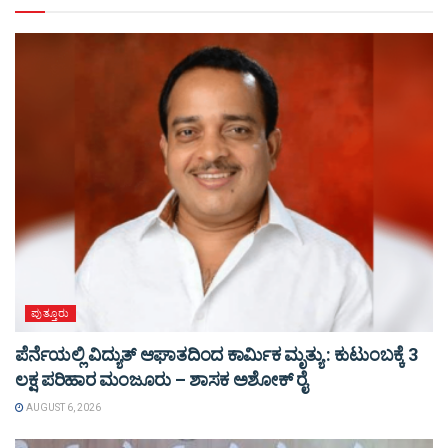
ಪುತ್ತೂರು
ಪೆರ್ನೆಯಲ್ಲಿ ವಿದ್ಯುತ್ ಆಘಾತದಿಂದ ಕಾರ್ಮಿಕ ಮೃತ್ಯು : ಕುಟುಂಬಕ್ಕೆ 3
ಲಕ್ಷ ಪರಿಹಾರ ಮಂಜೂರು – ಶಾಸಕ ಅಶೋಕ್ ರೈ
AUGUST 6, 2026