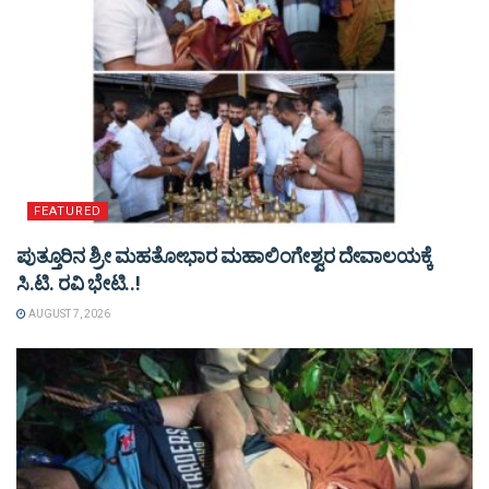
FEATURED
ಪುತ್ತೂರಿನ ಶ್ರೀ ಮಹತೋಭಾರ ಮಹಾಲಿಂಗೇಶ್ವರ ದೇವಾಲಯಕ್ಕೆ
ಸಿ.ಟಿ. ರವಿ ಭೇಟಿ..!
AUGUST 7, 2026