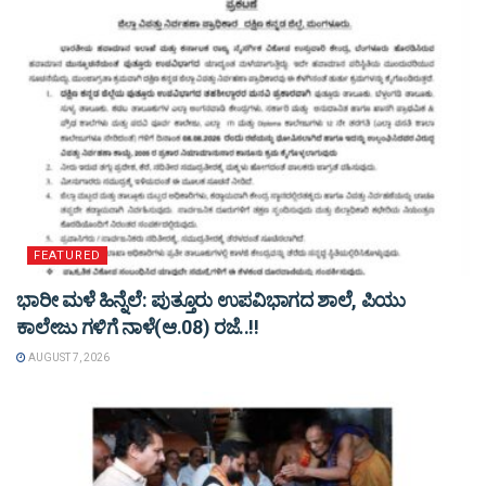
FEATURED
ಭಾರೀ ಮಳೆ ಹಿನ್ನೆಲೆ: ಪುತ್ತೂರು ಉಪವಿಭಾಗದ ಶಾಲೆ, ಪಿಯು
ಕಾಲೇಜು ಗಳಿಗೆ ನಾಳೆ(ಆ.08) ರಜೆ..!!
AUGUST 7, 2026