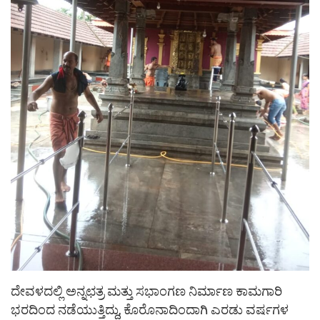
ದೇವಳದಲ್ಲಿ ಅನ್ನಛತ್ರ ಮತ್ತು ಸಭಾಂಗಣ ನಿರ್ಮಾಣ ಕಾಮಗಾರಿ
ಭರದಿಂದ ನಡೆಯುತ್ತಿದ್ದು, ಕೊರೊನಾದಿಂದಾಗಿ ಎರಡು ವರ್ಷಗಳ