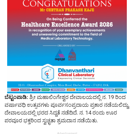
ಬೆಟ್ಟಂಪಾಡಿ:
ಶ್ರೀ ಮಹಾಲಿಂಗೇಶ್ವರ ದೇವಾಲಯದಲ್ಲಿ ನ.‌ 19 ರಿಂದ
ವರ್ಷಾವಧಿ ಉತ್ಸವಗಳು ಪೂರ್ವಸಂಪ್ರದಾಯ ಪ್ರಕಾರ ನಡೆಯಲಿದ್ದು,
ದೇವಾಲಯದಲ್ಲಿ ಭರದ ಸಿದ್ದತೆ ನಡೆದಿದೆ. ನ. 14 ರಂದು ಊರ
ಪರವೂರ ಭಕ್ತರಿಂದ ಸ್ವಚ್ಛತಾ ಶ್ರಮದಾನ ನಡೆಯಿತು.
Advertisement