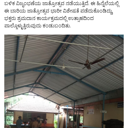
ಬಳಿಕ ವಿಜೃಂಭಣೆಯ ಜಾತ್ರೋತ್ಸವ ನಡೆಯುತ್ತಿದೆ. ಈ ಹಿನ್ನೆಲೆಯಲ್ಲಿ
ಈ ಬಾರಿಯ ಜಾತ್ರೋತ್ಸವ ಭಾರೀ ವಿಶೇಷತೆ ಪಡೆದುಕೊಂಡಿದ್ದು,
ಭಕ್ತರು ಶ್ರಮದಾನ ಕಾರ್ಯಕ್ರಮದಲ್ಲಿ ಉತ್ಸಾಹದಿಂದ
ಪಾಲ್ಗೊಳ್ಳುತ್ತಿರುವುದು ಕಂಡುಬಂದಿತು.