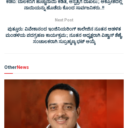
ಕಡಬ: ಬಾಲಕನಿಗೆ ಹುಚ್ಚುನಾಯಿ ಕಡಿತ, ಆಸ್ಪತ್ರೆಗೆ ದಾಖಲು:; ಆಕ್ರೋಶದಲ್ಲಿ
ನಾಯಿಯನ್ನು ಹೊಡೆದು ಕೊಂದ ಸಾರ್ವಜನಿಕರು..!!
Next Post
ಪುತ್ತೂರು: ವಿವೇಕಾನಂದ ಇಂಜಿನಿಯರಿಂಗ್ ಕಾಲೇಜಿನ ನೂತನ ಆಡಳಿತ
ಮಂಡಳಿಯ ಪದಗ್ರಹಣ ಕಾರ್ಯಕ್ರಮ:; ನೂತನ ಅಧ್ಯಕ್ಷರಾಗಿ ವಿಶ್ವಾಸ್ ಶೆಣೈ,
ಸಂಚಾಲಕರಾಗಿ ಸುಬ್ರಹ್ಮಣ್ಯ ಭಟ್ ಆಯ್ಕೆ
Other
News