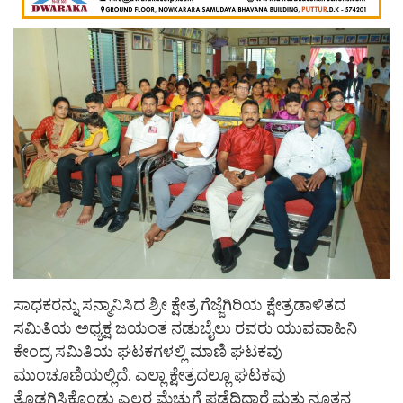
ಸಾಧಕರನ್ನು ಸನ್ಮಾನಿಸಿದ ಶ್ರೀ ಕ್ಷೇತ್ರ ಗೆಜ್ಜೆಗಿರಿಯ ಕ್ಷೇತ್ರಡಾಳಿತದ
ಸಮಿತಿಯ ಅಧ್ಯಕ್ಷ ಜಯಂತ ನಡುಬೈಲು ರವರು ಯುವವಾಹಿನಿ
ಕೇಂದ್ರ ಸಮಿತಿಯ ಘಟಕಗಳಲ್ಲಿ ಮಾಣಿ ಘಟಕವು
ಮುಂಚೂಣಿಯಲ್ಲಿದೆ. ಎಲ್ಲಾ ಕ್ಷೇತ್ರದಲ್ಲೂ ಘಟಕವು
ತೊಡಗಿಸಿಕೊಂಡು ಎಲ್ಲರ ಮೆಚ್ಚುಗೆ ಪಡೆದಿದ್ದಾರೆ ಮತ್ತು ನೂತನ