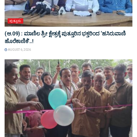
ಪುತ್ತೂರು
(ಆ.09) : ಮಾಣಿಲ ಶ್ರೀ ಕ್ಷೇತ್ರಕ್ಕೆ ಪುತ್ತೂರಿನ ಭಕ್ತರಿಂದ ‘ಹಸಿರುವಾಣಿ
ಹೊರೆಕಾಣಿಕೆ’..!
AUGUST 6, 2026