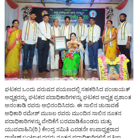
ಘಟಕದ ಒಂದು ವರುಷದ ಪಯಣದಲ್ಲಿ ಸಹಕರಿಸಿದ ಪಂಚಾಯತ್
ಅಧ್ಯಕ್ಷರನ್ನು, ಘಟಕದ ಪದಾಧಿಕಾರಿಗಳನ್ನು ಘಟಕದ ಅಧ್ಯಕ್ಷ ಪ್ರಶಾಂತ
ಅನಂತಾಡಿ ರವರು ಅಭಿನಂದಿಸಿದರು. ಈ ಸಾಲಿನ ಚುನಾವಣೆ
ಅಧಿಕಾರಿ ರಮೇಶ್ ಮುಜಲ ರವರು ಮುಂದಿನ ಸಾಲಿನ ನೂತನ
ಪದಾಧಿಕಾರಿಗಳನ್ನು ವೇದಿಕೆಗೆ ಬರಮಾಡಿಕೊಂಡರು ಮತ್ತು
ಯುವವಾಹಿನಿ(ರಿ.) ಕೇಂದ್ರ ಸಮಿತಿ ಎರಡನೇ ಉಪಾಧ್ಯಕ್ಷರಾದ
ರಾಜೇಶ್ ಬಂಟ್ವಾಳ ರವರು ನೂತನ ಪದಾಧಿಕಾರಿಗಳಿಗೆ ಪ್ರತಿಜ್ಞಾ