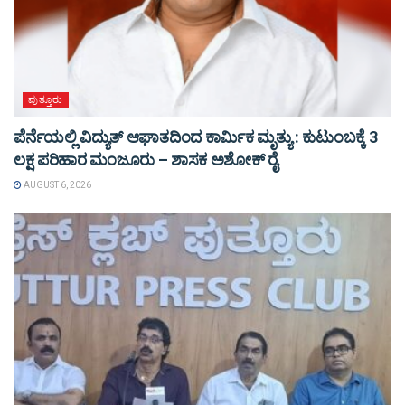
ಪುತ್ತೂರು
ಪೆರ್ನೆಯಲ್ಲಿ ವಿದ್ಯುತ್ ಆಘಾತದಿಂದ ಕಾರ್ಮಿಕ ಮೃತ್ಯು : ಕುಟುಂಬಕ್ಕೆ 3
ಲಕ್ಷ ಪರಿಹಾರ ಮಂಜೂರು – ಶಾಸಕ ಅಶೋಕ್ ರೈ
AUGUST 6, 2026