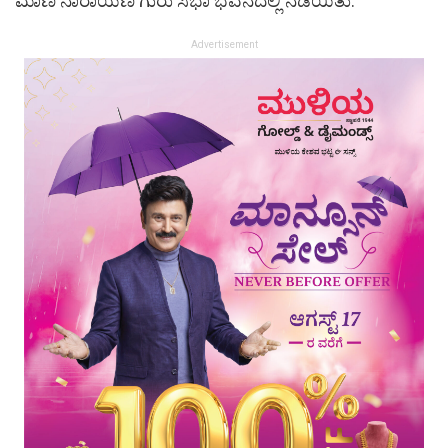
ಮಾಣಿ ನಾರಾಯಣ ಗುರು ಸಭಾ ಭವನದಲ್ಲಿ ನಡೆಯಿತು.
Advertisement