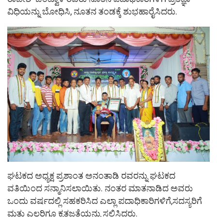
ವಿಧಿಯನ್ನು ಬೋಧಿಸಿ, ನೂತನ ತಂಡಕ್ಕೆ ಶುಭಹಾರೈಸಿದರು.
ಘಟಕದ ಅಧ್ಯಕ್ಷ ಪ್ರಶಾಂತ ಅನಂತಾಡಿ ರವರನ್ನು ಘಟಕದ
ವತಿಯಿಂದ ಸನ್ಮಾನಿಸಲಾಯಿತು. ನಂತರ ಮಾತನಾಡಿದ ಅವರು
ಒಂದು ವರ್ಷದಲ್ಲಿ ಸಹಕರಿಸಿದ ಎಲ್ಲಾ ಪದಾಧಿಕಾರಿಗಳಿಗೆ,ಸದಸ್ಯರಿಗೆ
ಮತ್ತು ಎಲ್ಲರಿಗೂ ಕೃತಜ್ಞತೆಯನ್ನು ಸಲ್ಲಿಸಿದರು.