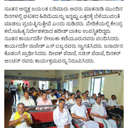
ನೂತನ ಅಧ್ಯಕ್ಷ ಜಯಂತ ಬರಿಮಾರು ಅವರು ಮಾತನಾಡಿ ಮುಂದಿನ
ದಿನಗಳಲ್ಲಿ ಘಟಕದ ಹಿರಿಮೆಯನ್ನು ಇನ್ನಷ್ಟು ಎತ್ತರಕ್ಕೆ ಬೆಳೆಯುವಂತೆ
ಮಾಡಲು ಪ್ರಯತ್ನಿಸುತ್ತೇವೆ ಎಂದು ನುಡಿದರು. ವೇದಿಕೆಯಲ್ಲಿ ಕೇಂದ್ರ
ಕಲೆ,ಸಾಹಿತ್ಯ ನಿರ್ದೇಶಕರಾದ ಹರೀಶ್ ಬಾಕಿಲ ಉಪಸ್ಥಿತರಿದ್ದರು.
ನೂತನ ಕಾರ್ಯದರ್ಶಿ ರೇಣುಕಾ ಕಣಿಯೂರುರವರು ವಂದಿಸಿದರು.
ಕಾರ್ಯದರ್ಶಿ ರಾಜೇಶ್ ಎಸ್ ಬಲ್ಯ ರವರು ಸ್ವಾಗತಿಸಿದರು. ಜನಾರ್ದನ
ಕೊಡಂಗೆ ಪ್ರಾರ್ಥಿಸಿದರು. ದೀಪಕ್ ಪೆರಾಜೆ, ಸಚಿನ್ ಪೆರಾಜೆ, ದಿನಕರ್
ಅಂಚನ್ ರವರು ಕಾರ್ಯಕ್ರಮವನ್ನು ನಿರೂಪಿಸಿದರು.