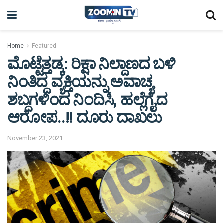
Home
Featured
ಮೊಟ್ಟೆತ್ತಡ್ಕ: ರಿಕ್ಷಾ ನಿಲ್ದಾಣದ ಬಳಿ
ನಿಂತಿದ್ದ ವ್ಯಕ್ತಿಯನ್ನು ಅವಾಚ್ಯ
ಶಬ್ದಗಳಿಂದ ನಿಂದಿಸಿ, ಹಲ್ಲೆಗೈದ
ಆರೋಪ..!! ದೂರು ದಾಖಲು
November 23, 2021