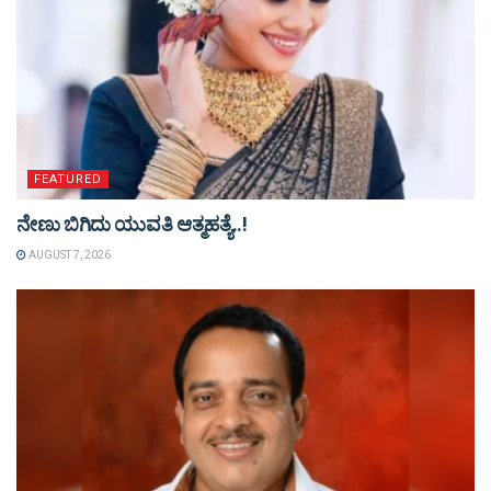
FEATURED
ನೇಣು ಬಿಗಿದು ಯುವತಿ ಆತ್ಮಹತ್ಯೆ..!
AUGUST 7, 2026