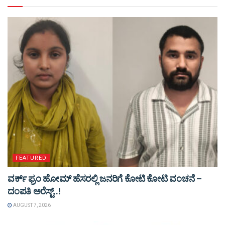
FEATURED
ವರ್ಕ್ ಫ್ರಂ ಹೋಮ್ ಹೆಸರಲ್ಲಿ ಜನರಿಗೆ ಕೋಟಿ ಕೋಟಿ ವಂಚನೆ –
ದಂಪತಿ ಅರೆಸ್ಟ್..!
AUGUST 7, 2026