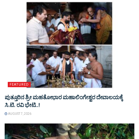
FEATURED
ಪುತ್ತೂರಿನ ಶ್ರೀ ಮಹತೋಭಾರ ಮಹಾಲಿಂಗೇಶ್ವರ ದೇವಾಲಯಕ್ಕೆ
ಸಿ.ಟಿ. ರವಿ ಭೇಟಿ..!
AUGUST 7, 2026