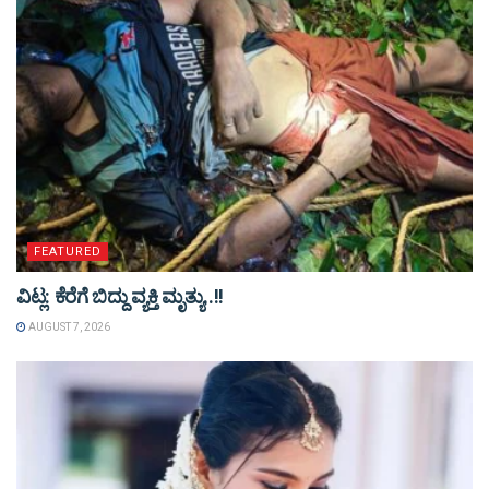
FEATURED
ವಿಟ್ಲ: ಕೆರೆಗೆ ಬಿದ್ದು ವ್ಯಕ್ತಿ ಮೃತ್ಯು..!!
AUGUST 7, 2026