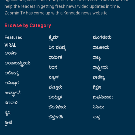
help the readers in getting fresh news/video updates in time,
Zoomin Tv has come up with a Kannada news website.
Browse by Category
Featured
ಕ್ರೈಮ್
ಮಂಗಳೂರು
VIRAL
ದಿನ ಭವಿಷ್ಯ
ರಾಜಕೀಯ
ಅಂಕಣ
ಧಾರ್ಮಿಕ
ರಾಜ್ಯ
ಅಂತಾರಾಷ್ಟ್ರೀಯ
ನಿಧನ
ರಾಷ್ಟ್ರೀಯ
ಆರೋಗ್ಯ
ನ್ಯೂಸ್
ವಾಣಿಜ್ಯ
ಆವಿಷ್ಕಾರ
ಪುತ್ತೂರು
ಶಿಕ್ಷಣ
ಉದ್ಘಾಟನೆ
ಬಂಟ್ವಾಳ
ಶುಭವಿವಾಹ :
ಕರಾವಳಿ
ಬೆಂಗಳೂರು
ಸಿನಿಮಾ
ಕೃಷಿ
ಬೆಳ್ತಂಗಡಿ
ಸುಳ್ಯ
ಕ್ರೀಡೆ