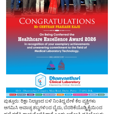
ಪುತ್ತೂರು: ರಿಕ್ಷಾ ನಿಲ್ದಾಣದ ಬಳಿ ನಿಂತಿದ್ದ ವೇಳೆ ಕೆಲ ವ್ಯಕ್ತಿಗಳು
ಆಗಮಿಸಿ ಅವಾಚ್ಯ ಶಬ್ದಗಳಿಂದ ಬೈದು, ಬೆದರಿಕೆಯೊಡ್ಡಿ,ಕೈಯಿಂದ