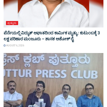
ಪುತ್ತೂರು
ಪೆರ್ನೆಯಲ್ಲಿ ವಿದ್ಯುತ್ ಆಘಾತದಿಂದ ಕಾರ್ಮಿಕ ಮೃತ್ಯು : ಕುಟುಂಬಕ್ಕೆ 3
ಲಕ್ಷ ಪರಿಹಾರ ಮಂಜೂರು – ಶಾಸಕ ಅಶೋಕ್ ರೈ
AUGUST 6, 2026