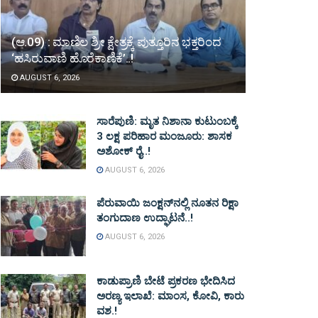
(ಆ.09) : ಮಾಣಿಲ ಶ್ರೀ ಕ್ಷೇತ್ರಕ್ಕೆ ಪುತ್ತೂರಿನ ಭಕ್ತರಿಂದ
‘ಹಸಿರುವಾಣಿ ಹೊರೆಕಾಣಿಕೆ’..!
AUGUST 6, 2026
ಸಾರೆಪುಣಿ: ಮೃತ ನಿಶಾನಾ ಕುಟುಂಬಕ್ಕೆ
3 ಲಕ್ಷ ಪರಿಹಾರ ಮಂಜೂರು: ಶಾಸಕ
ಅಶೋಕ್ ರೈ..!
AUGUST 6, 2026
ಪೆರುವಾಯಿ ಜಂಕ್ಷನ್‌ನಲ್ಲಿ ನೂತನ ರಿಕ್ಷಾ
ತಂಗುದಾಣ ಉದ್ಘಾಟನೆ..!
AUGUST 6, 2026
ಕಾಡುಪ್ರಾಣಿ ಬೇಟೆ ಪ್ರಕರಣ ಭೇದಿಸಿದ
ಅರಣ್ಯ ಇಲಾಖೆ: ಮಾಂಸ, ಕೋವಿ, ಕಾರು
ವಶ.!