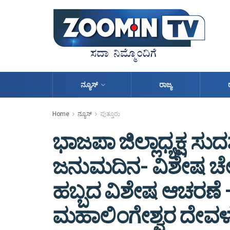
ನ್ಯೂಸ್
ರಾಜ್ಯ
Home
ನ್ಯೂಸ್
ಪುತ್ತೂರು
ಭಾಜಪಾ ಜಿಲ್ಲಾಧ್ಯಕ್ಷ ಸ
ಜನುಮದಿನ- ವಿಶೇಷ ಚೇತ
ಹಬ್ಬದ ವಿಶೇಷ ಆಚರಣೆ – 
ಮಹಾಲಿಂಗೇಶ್ವರ ದೇವಳದ