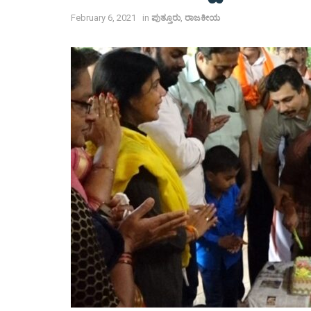
February 6, 2021
in
ಪುತ್ತೂರು
,
ರಾಜಕೀಯ