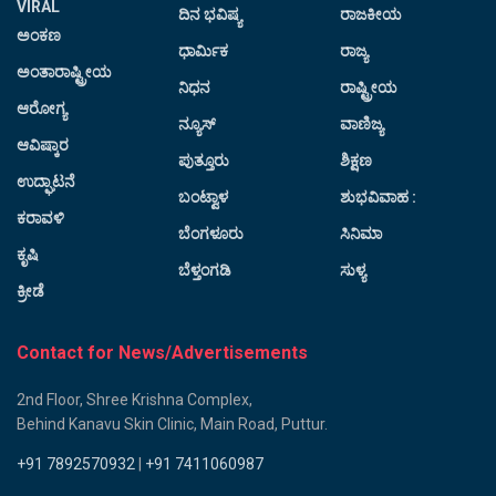
VIRAL
ದಿನ ಭವಿಷ್ಯ
ರಾಜಕೀಯ
ಅಂಕಣ
ಧಾರ್ಮಿಕ
ರಾಜ್ಯ
ಅಂತಾರಾಷ್ಟ್ರೀಯ
ನಿಧನ
ರಾಷ್ಟ್ರೀಯ
ಆರೋಗ್ಯ
ನ್ಯೂಸ್
ವಾಣಿಜ್ಯ
ಆವಿಷ್ಕಾರ
ಪುತ್ತೂರು
ಶಿಕ್ಷಣ
ಉದ್ಘಾಟನೆ
ಬಂಟ್ವಾಳ
ಶುಭವಿವಾಹ :
ಕರಾವಳಿ
ಬೆಂಗಳೂರು
ಸಿನಿಮಾ
ಕೃಷಿ
ಬೆಳ್ತಂಗಡಿ
ಸುಳ್ಯ
ಕ್ರೀಡೆ
Contact for News/Advertisements
2nd Floor, Shree Krishna Complex,
Behind Kanavu Skin Clinic, Main Road, Puttur.
+91 7892570932
|
+91 7411060987