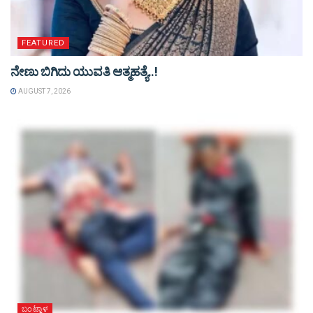
FEATURED
ನೇಣು ಬಿಗಿದು ಯುವತಿ ಆತ್ಮಹತ್ಯೆ..!
AUGUST 7, 2026
ಬಂಟ್ವಾಳ