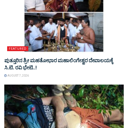
FEATURED
ಪುತ್ತೂರಿನ ಶ್ರೀ ಮಹತೋಭಾರ ಮಹಾಲಿಂಗೇಶ್ವರ ದೇವಾಲಯಕ್ಕೆ
ಸಿ.ಟಿ. ರವಿ ಭೇಟಿ..!
AUGUST 7, 2026