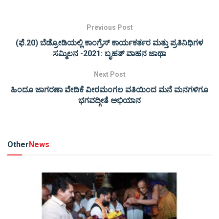
Previous Post
(ಫೆ.20) ಬೆಡ್ರೋಡಿಯಲ್ಲಿ ಕಾಂಗ್ರೆಸ್ ಕಾರ್ಯಕರ್ತರ ಮತ್ತು ಪ್ರತಿನಿಧಿಗಳ
ಸಮ್ಮಿಲನ -2021: ಬೃಹತ್ ವಾಹನ ಜಾಥಾ
Next Post
ಹಿಂದೂ ಜಾಗರಣಾ ವೇದಿಕೆ ವೀರಮಂಗಲ ವತಿಯಿಂದ ಮನೆ ಮನಗಳಿಗೂ
ಭಗವದ್ಗೀತೆ ಅಭಿಯಾನ
Other
News