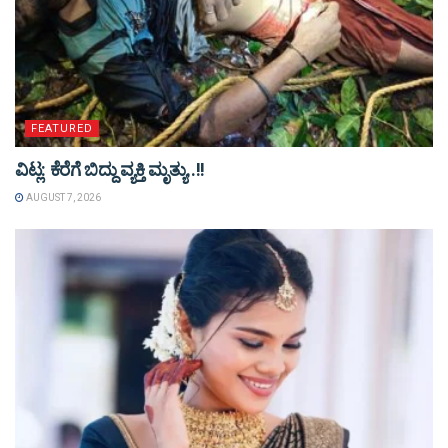
FEATURED
ವಿಟ್ಲ: ಕೆರೆಗೆ ಬಿದ್ದು ವ್ಯಕ್ತಿ ಮೃತ್ಯು..!!
AUGUST 7, 2026