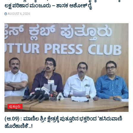
ಲಕ್ಷ ಪರಿಹಾರ ಮಂಜೂರು – ಶಾಸಕ ಅಶೋಕ್ ರೈ
AUGUST 6, 2026
ಪುತ್ತೂರು
(ಆ.09) : ಮಾಣಿಲ ಶ್ರೀ ಕ್ಷೇತ್ರಕ್ಕೆ ಪುತ್ತೂರಿನ ಭಕ್ತರಿಂದ ‘ಹಸಿರುವಾಣಿ
ಹೊರೆಕಾಣಿಕೆ’..!