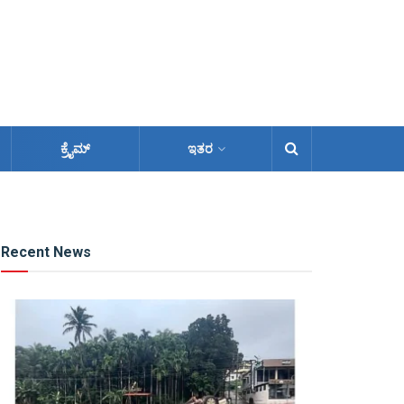
ಕ್ರೈಮ್
ಇತರ
Recent News