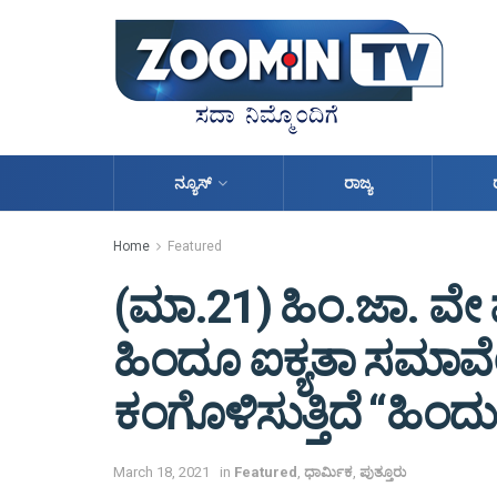
ನ್ಯೂಸ್
ರಾಜ್ಯ
Home
Featured
(ಮಾ.21) ಹಿಂ.ಜಾ. ವೇ ವ
ಹಿಂದೂ ಐಕ್ಯತಾ ಸಮಾವ
ಕಂಗೊಳಿಸುತ್ತಿದೆ “ಹಿಂದ
March 18, 2021
in
Featured
,
ಧಾರ್ಮಿಕ
,
ಪುತ್ತೂರು