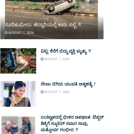
ಸೂರಿಕುಮೇರು: ಹೆದ್ದಾರಿಯಲ್ಲಿ ಕಾರು ಪಲ್ಟಿ..!!
AUGUST 7, 2026
ವಿಟ್ಲ: ಕೆರೆಗೆ ಬಿದ್ದು ವ್ಯಕ್ತಿ ಮೃತ್ಯು..!!
AUGUST 7, 2026
ನೇಣು ಬಿಗಿದು ಯುವತಿ ಆತ್ಮಹತ್ಯೆ..!
AUGUST 7, 2026
ಬಂಟ್ವಾಳದಲ್ಲಿ ಭೀಕರ ಅಪಘಾತ: ಟಿಪ್ಪರ್
ಡಿಕ್ಕಿಗೆ ಸ್ಕೂಟರ್ ಸವಾರ ಸಾವು,
ಮತ್ತೋರ್ವ ಗಂಭೀರ..!!