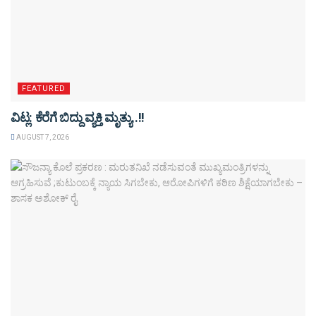
FEATURED
ವಿಟ್ಲ: ಕೆರೆಗೆ ಬಿದ್ದು ವ್ಯಕ್ತಿ ಮೃತ್ಯು..!!
AUGUST 7, 2026