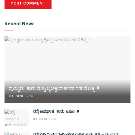
Alternative:
Recent News
ಪುತ್ತೂರು: ಕಾರು ಮತ್ತು ದ್ವಿಚಕ್ರ ವಾಹನದ ನಡುವೆ ಡಿಕ್ಕಿ..!!
AUGUST 8, 2026
ರಸ್ತೆ ಅಪಘಾತ: ಕಾರು ಜಖಂ..!!
AUGUST 8, 2026
ರಸ್ತೆ ಬದಿ ನಿಂತಿದ್ದ ಸಿಲಿಂಡರ್ ಲಾರಿಗೆ ಕಾರು ಡಿಕ್ಕಿ – ಮೂವರು