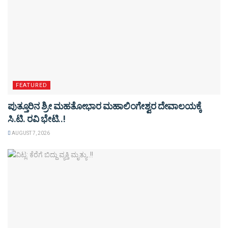
FEATURED
ಪುತ್ತೂರಿನ ಶ್ರೀ ಮಹತೋಭಾರ ಮಹಾಲಿಂಗೇಶ್ವರ ದೇವಾಲಯಕ್ಕೆ
ಸಿ.ಟಿ. ರವಿ ಭೇಟಿ..!
AUGUST 7, 2026