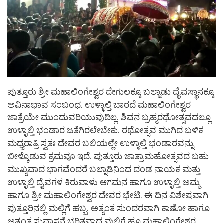
ಪುತ್ತೂರು ಶ್ರೀ ಮಹಾಲಿಂಗೇಶ್ವರ ದೇಗುಲಕ್ಕೂ ಬಲ್ನಾಡು ದೈವಸ್ಥಾನಕ್ಕೂ
ಅವಿನಾಭಾವ ಸಂಬಂಧ. ಉಳ್ಳಾಲ್ತಿ ಬಾರದೆ ಮಹಾಲಿಂಗೇಶ್ವರ
ಜಾತ್ರೆಯೇ ಮುಂದುವರಿಯುವುದಿಲ್ಲ. ಶಿವನ ಬ್ರಹ್ಮರಥೋತ್ಸವದಲ್ಲೂ
ಉಳ್ಳಾಲ್ತಿ ಭಂಡಾರ ಜತೆಗಿರಲೇಬೇಕು. ರಥೋತ್ಸವ ಮುಗಿದ ಬಳಿಕ
ಮಧ್ಯರಾತ್ರಿ ಸ್ವತಃ ದೇವರ ಬಲಿಯಲ್ಲೇ ಉಳ್ಳಾಲ್ತಿ ಭಂಡಾರವನ್ನು
ಬೀಳ್ಕೊಡುವ ಕ್ರಮವೂ ಇದೆ. ಪುತ್ತೂರು ಜಾತ್ರಾಮಹೋತ್ಸವದ ಬಹು
ಮುಖ್ಯವಾದ ಭಾಗವೆಂದರೆ ಬಲ್ನಾಡಿನಿಂದ ದಂಡ ನಾಯಕ ಮತ್ತು
ಉಳ್ಳಾಲ್ತಿ ದೈವಗಳ ಕಿರುವಾಳು ಆಗಮನ ಹಾಗೂ ಉಳ್ಳಾಲ್ತಿ ಅಮ್ಮ
ಹಾಗೂ ಶ್ರೀ ಮಹಾಲಿಂಗೇಶ್ವರ ದೇವರ ಭೇಟಿ. ಈ ದಿನ ವಿಶೇಷವಾಗಿ
ಪುತ್ತೂರಿನಲ್ಲಿ ಮಲ್ಲಿಗೆ ಹಬ್ಬ. ಅತ್ಯಂತ ಸುಂದರವಾಗಿ ಕಾಣೋ ಹಾಗೂ
ಅತ್ಯಂತ ಸುವಾಸನೆ ಭರಿತವಾದ ಮಲ್ಲಿಗೆ ಹೂ ಮಹಾಲಿಂಗೇಶ್ವರ