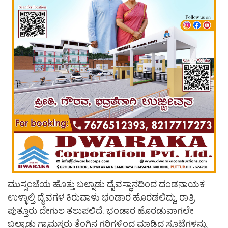
ಮುಸ್ಸಂಜೆಯ ಹೊತ್ತು ಬಲ್ನಾಡು ದೈವಸ್ಥಾನದಿಂದ ದಂಡನಾಯಕ
ಉಳ್ಳಾಲ್ತಿ ದೈವಗಳ ಕಿರುವಾಳು ಭಂಡಾರ ಹೊರಡಲಿದ್ದು, ರಾತ್ರಿ
ಪುತ್ತೂರು ದೇಗುಲ ತಲುಪಲಿದೆ. ಭಂಡಾರ ಹೊರಡುವಾಗಲೇ
ಬಲ್ನಾಡು ಗ್ರಾಮಸ್ಥರು ತೆಂಗಿನ ಗರಿಗಳಿಂದ ಮಾಡಿದ ಸೂಟೆಗಳನ್ನು