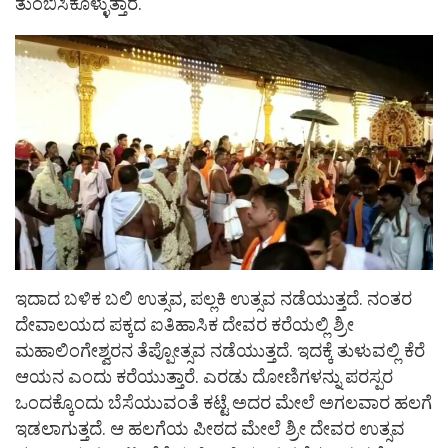
ತುಂಬಿಸಿಕೊಳ್ಳುತ್ತಾರೆ.
ಇದಾದ ಬಳಿಕ ಬಲಿ ಉತ್ಸವ, ಪಲ್ಲಕಿ ಉತ್ಸವ ನಡೆಯುತ್ತದೆ. ನಂತರ
ದೇವಾಲಯದ ಪಕ್ಕದ ಐತಿಹಾಸಿಕ ದೇವರ ಕರೆಯಲ್ಲಿ ಶ್ರೀ
ಮಹಾಲಿಂಗೇಶ್ವರನ ತೆಪ್ಪೋತ್ಸವ ನಡೆಯುತ್ತದೆ. ಇದಕ್ಕೆ ತುಳುವಲ್ಲಿ ಕೆರೆ
ಆಯನ ಎಂದು ಕರೆಯುತ್ತಾರೆ. ಎರಡು ದೋಣಿಗಳನ್ನು ಪರಸ್ಪರ
ಒಂದಕ್ಕೊಂದು ಬೆಸೆಯುವಂತೆ ಕಟ್ಟೆ ಅದರ ಮೇಲೆ ಅಗಲವಾರ ಹಲಗೆ
ಇಡಲಾಗುತ್ತದೆ. ಆ ಹಲಗೆಯ ಪೀಠದ ಮೇಲೆ ಶ್ರೀ ದೇವರ ಉತ್ಸವ