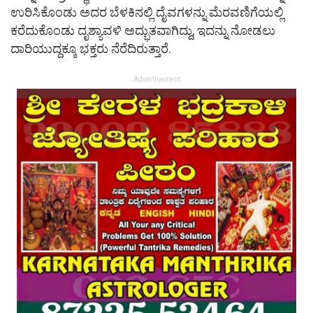
ಉರಿಸಿಕೊಂಡು ಅದರ ಬೆಳಕಿನಲ್ಲಿ ದೈವಗಳನ್ನು ಮೆರವಣಿಗೆಯಲ್ಲಿ
ಕರೆದುಕೊಂಡು ದೃಶ್ಯಾವಳಿ ಅದ್ಭುತವಾಗಿದ್ದು, ಇದನ್ನು ನೋಡಲು
ದಾರಿಯುದ್ದಕ್ಕೂ ಭಕ್ತರು ನೆರೆದಿರುತ್ತಾರೆ.
Advertisement