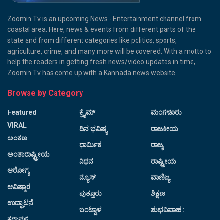
Zoomin Tv is an upcoming News - Entertainment channel from
coastal area. Here, news & events from different parts of the
state and from different categories like politics, sports,
agriculture, crime, and many more will be covered. With a motto to
help the readers in getting fresh news/video updates in time,
Zoomin Tv has come up with a Kannada news website.
Browse by Category
Featured
ಕ್ರೈಮ್
ಮಂಗಳೂರು
VIRAL
ದಿನ ಭವಿಷ್ಯ
ರಾಜಕೀಯ
ಅಂಕಣ
ಧಾರ್ಮಿಕ
ರಾಜ್ಯ
ಅಂತಾರಾಷ್ಟ್ರೀಯ
ನಿಧನ
ರಾಷ್ಟ್ರೀಯ
ಆರೋಗ್ಯ
ನ್ಯೂಸ್
ವಾಣಿಜ್ಯ
ಆವಿಷ್ಕಾರ
ಪುತ್ತೂರು
ಶಿಕ್ಷಣ
ಉದ್ಘಾಟನೆ
ಬಂಟ್ವಾಳ
ಶುಭವಿವಾಹ :
ಕರಾವಳಿ