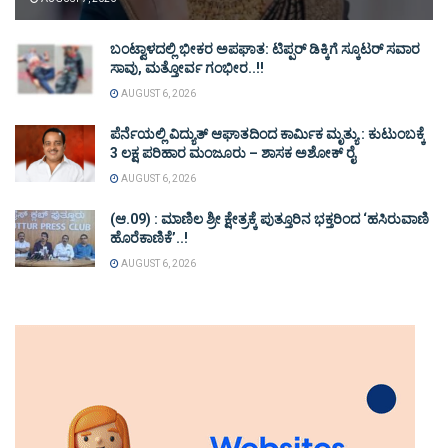
ಬಂಟ್ವಾಳದಲ್ಲಿ ಭೀಕರ ಅಪಘಾತ: ಟಿಪ್ಪರ್ ಡಿಕ್ಕಿಗೆ ಸ್ಕೂಟರ್ ಸವಾರ
ಸಾವು, ಮತ್ತೋರ್ವ ಗಂಭೀರ..!!
AUGUST 6, 2026
ಪೆರ್ನೆಯಲ್ಲಿ ವಿದ್ಯುತ್ ಆಘಾತದಿಂದ ಕಾರ್ಮಿಕ ಮೃತ್ಯು : ಕುಟುಂಬಕ್ಕೆ
3 ಲಕ್ಷ ಪರಿಹಾರ ಮಂಜೂರು – ಶಾಸಕ ಅಶೋಕ್ ರೈ
AUGUST 6, 2026
(ಆ.09) : ಮಾಣಿಲ ಶ್ರೀ ಕ್ಷೇತ್ರಕ್ಕೆ ಪುತ್ತೂರಿನ ಭಕ್ತರಿಂದ ‘ಹಸಿರುವಾಣಿ
ಹೊರೆಕಾಣಿಕೆ’..!
AUGUST 6, 2026