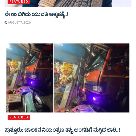
FEATURED
ನೇಣು ಬಿಗಿದು ಯುವತಿ ಆತ್ಮಹತ್ಯೆ..!
AUGUST 7, 2026
FEATURED
ಪುತ್ತೂರು: ಚಾಲಕನ ನಿಯಂತ್ರಣ ತಪ್ಪಿ ಅಂಗಡಿಗೆ ನುಗ್ಗಿದ ಲಾರಿ..!