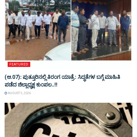
FEATURED
(ಆ.07): ಪುತ್ತೂರಿನಲ್ಲಿ ತಿರಂಗ ಯಾತ್ರೆ : ಸಿದ್ಧತೆಗಳ ಬಗ್ಗೆ ಮಾಹಿತಿ
ಪಡೆದ ಜಿಲ್ಲಾಧ್ಯಕ್ಷ ಕುಂಪಲ..!!
AUGUST 5, 2026