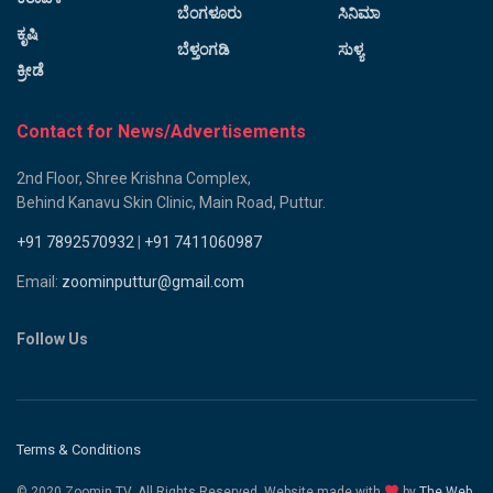
ಬೆಂಗಳೂರು
ಸಿನಿಮಾ
ಕೃಷಿ
ಬೆಳ್ತಂಗಡಿ
ಸುಳ್ಯ
ಕ್ರೀಡೆ
Contact for News/Advertisements
2nd Floor, Shree Krishna Complex,
Behind Kanavu Skin Clinic, Main Road, Puttur.
+91 7892570932
|
+91 7411060987
Email:
zoominputtur@gmail.com
Follow Us
Terms & Conditions
© 2020 Zoomin TV. All Rights Reserved. Website made with
by
The Web