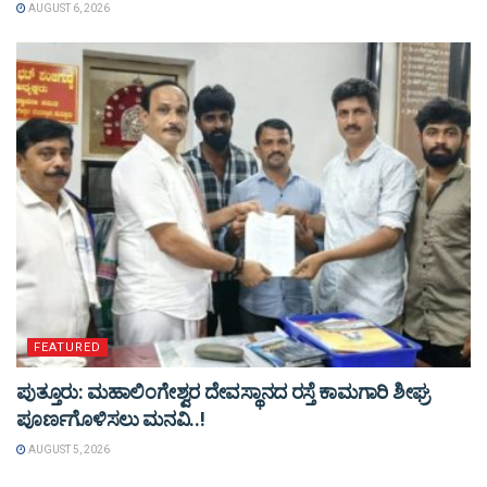
AUGUST 6, 2026
FEATURED
ಪುತ್ತೂರು: ಮಹಾಲಿಂಗೇಶ್ವರ ದೇವಸ್ಥಾನದ ರಸ್ತೆ ಕಾಮಗಾರಿ ಶೀಘ್ರ
ಪೂರ್ಣಗೊಳಿಸಲು ಮನವಿ..!
AUGUST 5, 2026