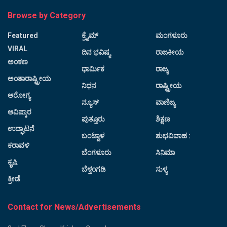
Browse by Category
Featured
ಕ್ರೈಮ್
ಮಂಗಳೂರು
VIRAL
ದಿನ ಭವಿಷ್ಯ
ರಾಜಕೀಯ
ಅಂಕಣ
ಧಾರ್ಮಿಕ
ರಾಜ್ಯ
ಅಂತಾರಾಷ್ಟ್ರೀಯ
ನಿಧನ
ರಾಷ್ಟ್ರೀಯ
ಆರೋಗ್ಯ
ನ್ಯೂಸ್
ವಾಣಿಜ್ಯ
ಆವಿಷ್ಕಾರ
ಪುತ್ತೂರು
ಶಿಕ್ಷಣ
ಉದ್ಘಾಟನೆ
ಬಂಟ್ವಾಳ
ಶುಭವಿವಾಹ :
ಕರಾವಳಿ
ಬೆಂಗಳೂರು
ಸಿನಿಮಾ
ಕೃಷಿ
ಬೆಳ್ತಂಗಡಿ
ಸುಳ್ಯ
ಕ್ರೀಡೆ
Contact for News/Advertisements