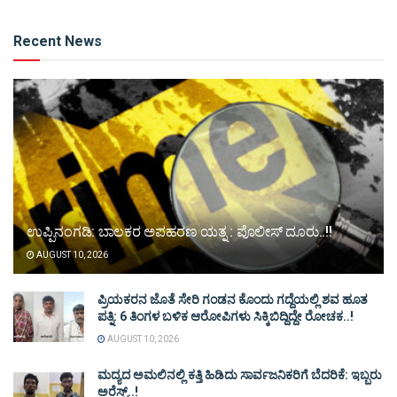
Alternative:
Recent News
ಉಪ್ಪಿನಂಗಡಿ: ಬಾಲಕರ ಅಪಹರಣ ಯತ್ನ : ಪೊಲೀಸ್ ದೂರು..!!
AUGUST 10, 2026
ಪ್ರಿಯಕರನ ಜೊತೆ ಸೇರಿ ಗಂಡನ ಕೊಂದು ಗದ್ದೆಯಲ್ಲಿ ಶವ ಹೂತ
ಪತ್ನಿ: 6 ತಿಂಗಳ ಬಳಿಕ ಆರೋಪಿಗಳು ಸಿಕ್ಕಿಬಿದ್ದಿದ್ದೇ ರೋಚಕ..!
AUGUST 10, 2026
ಮದ್ಯದ ಅಮಲಿನಲ್ಲಿ ಕತ್ತಿ ಹಿಡಿದು ಸಾರ್ವಜನಿಕರಿಗೆ ಬೆದರಿಕೆ: ಇಬ್ಬರು
ಅರೆಸ್ಟ್..!