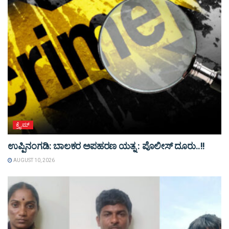
ಕ್ರೈಮ್
ಉಪ್ಪಿನಂಗಡಿ: ಬಾಲಕರ ಅಪಹರಣ ಯತ್ನ : ಪೊಲೀಸ್ ದೂರು..!!
AUGUST 10, 2026