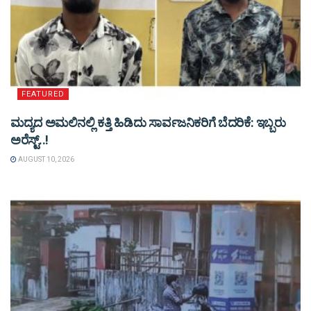
FEATURED
ಮದ್ಯದ ಅಮಲಿನಲ್ಲಿ ಕತ್ತಿ ಹಿಡಿದು ಸಾರ್ವಜನಿಕರಿಗೆ ಬೆದರಿಕೆ: ಇಬ್ಬರು
ಅರೆಸ್ಟ್..!
AUGUST 10, 2026