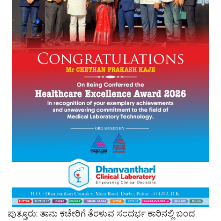
ಪುತ್ತೂರು: ತಾನು ಕಚೇರಿಗೆ ತೆರಳುವ ಸಂದರ್ಭ ಕಾರಿನಲ್ಲಿ ಬಂದ