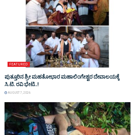
FEATURED
ಪುತ್ತೂರಿನ ಶ್ರೀ ಮಹತೋಭಾರ ಮಹಾಲಿಂಗೇಶ್ವರ ದೇವಾಲಯಕ್ಕೆ
ಸಿ.ಟಿ. ರವಿ ಭೇಟಿ..!
AUGUST 7, 2026