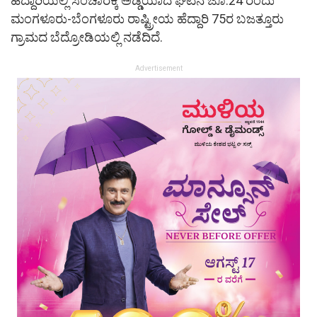
ಹೆದ್ದಾರಿಯಲ್ಲಿ ಸಂಚಾರಕ್ಕೆ ಅಡ್ಡಿಯಾದ ಘಟನೆ ಜೂ.24 ರಂದು
ಮಂಗಳೂರು-ಬೆಂಗಳೂರು ರಾಷ್ಟ್ರೀಯ ಹೆದ್ದಾರಿ 75ರ ಬಜತ್ತೂರು
ಗ್ರಾಮದ ಬೆದ್ರೋಡಿಯಲ್ಲಿ ನಡೆದಿದೆ.
Advertisement