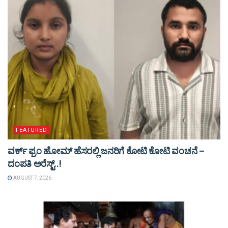
FEATURED
ವರ್ಕ್ ಫ್ರಂ ಹೋಮ್ ಹೆಸರಲ್ಲಿ ಜನರಿಗೆ ಕೋಟಿ ಕೋಟಿ ವಂಚನೆ –
ದಂಪತಿ ಅರೆಸ್ಟ್..!
AUGUST 7, 2026