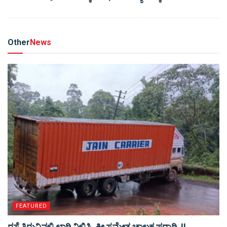
Other
News
FEATURED
ರಸ್ತೆ ತಿರುವಿನಲ್ಲಿ ಲಾರಿ ನಿಲ್ಲಿಸಿ, ಕೀ ಸಮೇತ ಚಾಲಕ ಪರಾರಿ..!!