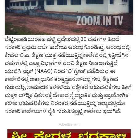
ಬೆಟ್ಟಂಪಾಡಿಯಂತಹ ಹಳ್ಳಿ ಪ್ರದೇಶದಲ್ಲಿ 30 ವರ್ಷಗಳ ಹಿಂದೆ
ಸರಕಾರಿ ಪ್ರಥಮ ದರ್ಜೆ ಕಾಲೇಜು ಆರಂಭಗೊಂಡಿತ್ತು. ಆರಂಭದಲ್ಲಿ
ಕೇವಲ ಬಿ.ಎ. ಶಿಕ್ಷಣ ಮಾತ್ರ ನಡೆಯುತ್ತಿದ್ದ‌ ಕಾಲೇಜಿನಲ್ಲಿ ಇತ್ತೀಚೆಗಿನ
ವರ್ಷಗಳಲ್ಲಿ ಎಲ್ಲಾ ವಿಭಾಗಗಳ ಪದವಿ ಶಿಕ್ಷಣ ನೀಡಲಾಗುತ್ತಿದೆ.
ಯುಜಿಸಿ ನ್ಯಾಕ್ (NAAC) ನಿಂದ ‘ಬಿ’ ಗ್ರೇಡ್ ಪಡೆದಿರುವ ಈ
ಕಾಲೇಜಿನಲ್ಲಿ ಅತ್ಯಾಧುನಿಕ ತಂತ್ರಜ್ಞಾನ ಸೌಲಭ್ಯಗಳು, ಶಿಕ್ಷಣದ
ಗುಣಮಟ್ಟ, ಸಾಮಾಜಿಕ ಕಳಕಳಿಯ ಪಠ್ಯೇತರ ಚಟುವಟಿಕೆಗಳು ಹೀಗೆ
ಮಕ್ಕಳ ಬೌದ್ದಿಕ ವಿಕಸನಕ್ಕೆ ಬೇಕಾದ ಸೈದ್ದಾಂತಿಕ ಮತ್ತು ಪ್ರಾಯೋಗಿಕ
ಕಲಿಕಾ ಚಟುವಟಿಕೆಗಳು ನಿರಂತರ ನಡೆಯುತ್ತಿದ್ದು, ರಾಜ್ಯದಲ್ಲಿಯೇ
ಸರಕಾರಿ ಕಾಲೇಜುಗಳ ಪೈಕಿ ಗುರುತಿಸಲ್ಪಟ್ಟ ಕಾಲೇಜು ಇದಾಗಿದೆ.
Advertisement