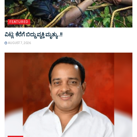
FEATURED
ವಿಟ್ಲ: ಕೆರೆಗೆ ಬಿದ್ದು ವ್ಯಕ್ತಿ ಮೃತ್ಯು..!!
AUGUST 7, 2026