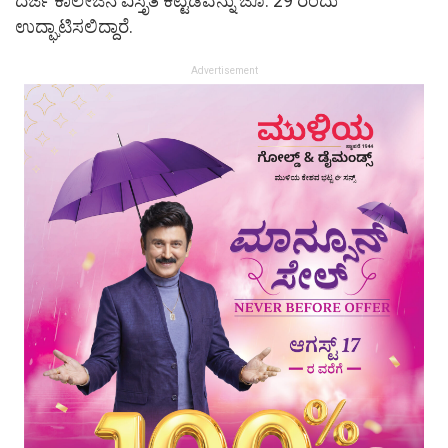
ದರ್ಜೆ ಕಾಲೇಜಿನ ವಿಸ್ತೃತ ಕಟ್ಟಡವನ್ನು ಜೂ. 29 ರಂದು
ಉದ್ಘಾಟಿಸಲಿದ್ದಾರೆ.
Advertisement