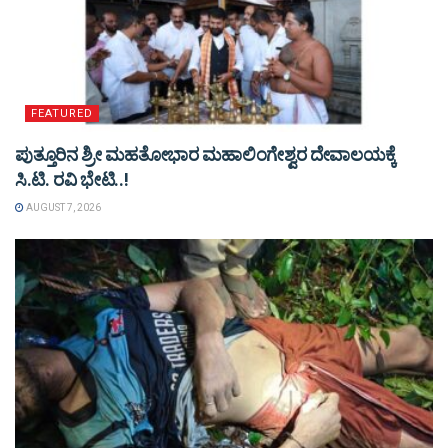
FEATURED
ಪುತ್ತೂರಿನ ಶ್ರೀ ಮಹತೋಭಾರ ಮಹಾಲಿಂಗೇಶ್ವರ ದೇವಾಲಯಕ್ಕೆ
ಸಿ.ಟಿ. ರವಿ ಭೇಟಿ..!
AUGUST 7, 2026