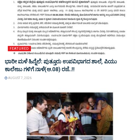
FEATURED
ಭಾರೀ ಮಳೆ ಹಿನ್ನೆಲೆ: ಪುತ್ತೂರು ಉಪವಿಭಾಗದ ಶಾಲೆ, ಪಿಯು
ಕಾಲೇಜು ಗಳಿಗೆ ನಾಳೆ(ಆ.08) ರಜೆ..!!
AUGUST 7, 2026