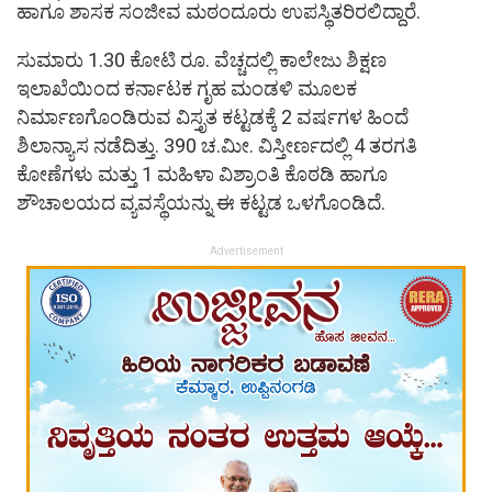
ಹಾಗೂ ಶಾಸಕ ಸಂಜೀವ ಮಠಂದೂರು ಉಪಸ್ಥಿತರಿರಲಿದ್ದಾರೆ.
ಸುಮಾರು 1.30 ಕೋಟಿ ರೂ. ವೆಚ್ಚದಲ್ಲಿ ಕಾಲೇಜು ಶಿಕ್ಷಣ
ಇಲಾಖೆಯಿಂದ ಕರ್ನಾಟಕ ಗೃಹ ಮಂಡಳಿ ಮೂಲಕ
ನಿರ್ಮಾಣಗೊಂಡಿರುವ ವಿಸ್ತೃತ ಕಟ್ಟಡಕ್ಕೆ 2 ವರ್ಷಗಳ ಹಿಂದೆ
ಶಿಲಾನ್ಯಾಸ ನಡೆದಿತ್ತು. 390 ಚ.ಮೀ. ವಿಸ್ತೀರ್ಣದಲ್ಲಿ 4 ತರಗತಿ
ಕೋಣೆಗಳು ಮತ್ತು 1 ಮಹಿಳಾ ವಿಶ್ರಾಂತಿ ಕೊಠಡಿ ಹಾಗೂ
ಶೌಚಾಲಯದ ವ್ಯವಸ್ಥೆಯನ್ನು ಈ ಕಟ್ಟಡ ಒಳಗೊಂಡಿದೆ.
Advertisement