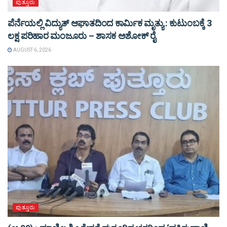
ಪುತ್ತೂರು
ಪೆರ್ನೆಯಲ್ಲಿ ವಿದ್ಯುತ್ ಆಘಾತದಿಂದ ಕಾರ್ಮಿಕ ಮೃತ್ಯು : ಕುಟುಂಬಕ್ಕೆ 3
ಲಕ್ಷ ಪರಿಹಾರ ಮಂಜೂರು – ಶಾಸಕ ಅಶೋಕ್ ರೈ
AUGUST 6, 2026
ಪುತ್ತೂರು