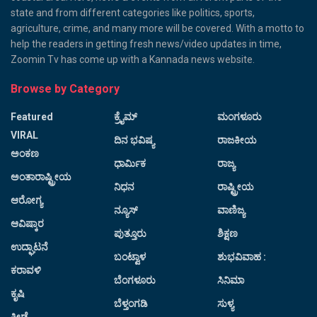
state and from different categories like politics, sports,
agriculture, crime, and many more will be covered. With a motto to
help the readers in getting fresh news/video updates in time,
Zoomin Tv has come up with a Kannada news website.
Browse by Category
Featured
ಕ್ರೈಮ್
ಮಂಗಳೂರು
VIRAL
ದಿನ ಭವಿಷ್ಯ
ರಾಜಕೀಯ
ಅಂಕಣ
ಧಾರ್ಮಿಕ
ರಾಜ್ಯ
ಅಂತಾರಾಷ್ಟ್ರೀಯ
ನಿಧನ
ರಾಷ್ಟ್ರೀಯ
ಆರೋಗ್ಯ
ನ್ಯೂಸ್
ವಾಣಿಜ್ಯ
ಆವಿಷ್ಕಾರ
ಪುತ್ತೂರು
ಶಿಕ್ಷಣ
ಉದ್ಘಾಟನೆ
ಬಂಟ್ವಾಳ
ಶುಭವಿವಾಹ :
ಕರಾವಳಿ
ಬೆಂಗಳೂರು
ಸಿನಿಮಾ
ಕೃಷಿ
ಬೆಳ್ತಂಗಡಿ
ಸುಳ್ಯ
ಕ್ರೀಡೆ