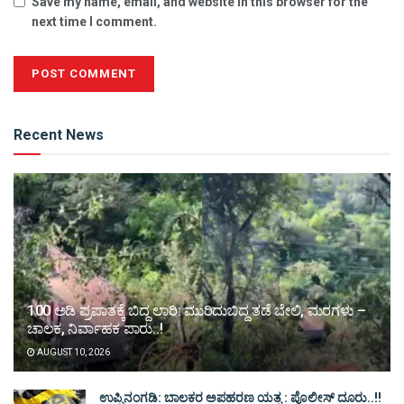
Save my name, email, and website in this browser for the
next time I comment.
Alternative:
Recent News
100 ಅಡಿ ಪ್ರಪಾತಕ್ಕೆ ಬಿದ್ದ ಲಾರಿ: ಮುರಿದುಬಿದ್ದ ತಡೆ ಬೇಲಿ, ಮರಗಳು –
ಚಾಲಕ, ನಿರ್ವಾಹಕ ಪಾರು..!
AUGUST 10, 2026
ಉಪ್ಪಿನಂಗಡಿ: ಬಾಲಕರ ಅಪಹರಣ ಯತ್ನ : ಪೊಲೀಸ್ ದೂರು..!!