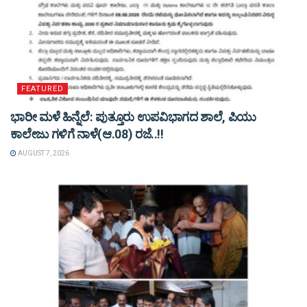
FEATURED
ಭಾರೀ ಮಳೆ ಹಿನ್ನೆಲೆ: ಪುತ್ತೂರು ಉಪವಿಭಾಗದ ಶಾಲೆ, ಪಿಯು
ಕಾಲೇಜು ಗಳಿಗೆ ನಾಳೆ(ಆ.08) ರಜೆ..!!
AUGUST 7, 2026