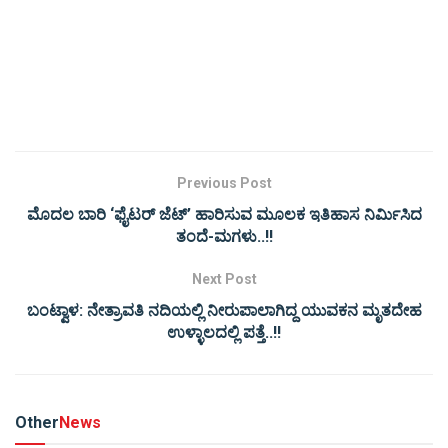
Previous Post
ಮೊದಲ ಬಾರಿ ‘ಫೈಟರ್ ಜೆಟ್’ ಹಾರಿಸುವ ಮೂಲಕ ಇತಿಹಾಸ ನಿರ್ಮಿಸಿದ
ತಂದೆ-ಮಗಳು..!!
Next Post
ಬಂಟ್ವಾಳ: ನೇತ್ರಾವತಿ ನದಿಯಲ್ಲಿ ನೀರುಪಾಲಾಗಿದ್ದ ಯುವಕನ ಮೃತದೇಹ
ಉಳ್ಳಾಲದಲ್ಲಿ ಪತ್ತೆ..!!
Other
News