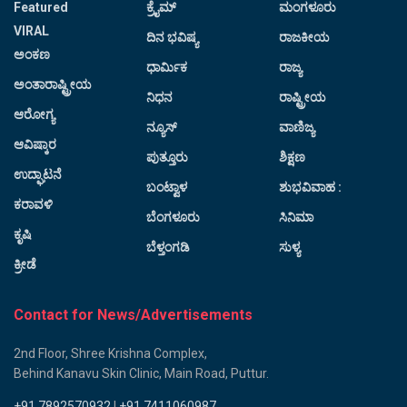
Featured
ಕ್ರೈಮ್
ಮಂಗಳೂರು
VIRAL
ದಿನ ಭವಿಷ್ಯ
ರಾಜಕೀಯ
ಅಂಕಣ
ಧಾರ್ಮಿಕ
ರಾಜ್ಯ
ಅಂತಾರಾಷ್ಟ್ರೀಯ
ನಿಧನ
ರಾಷ್ಟ್ರೀಯ
ಆರೋಗ್ಯ
ನ್ಯೂಸ್
ವಾಣಿಜ್ಯ
ಆವಿಷ್ಕಾರ
ಪುತ್ತೂರು
ಶಿಕ್ಷಣ
ಉದ್ಘಾಟನೆ
ಬಂಟ್ವಾಳ
ಶುಭವಿವಾಹ :
ಕರಾವಳಿ
ಬೆಂಗಳೂರು
ಸಿನಿಮಾ
ಕೃಷಿ
ಬೆಳ್ತಂಗಡಿ
ಸುಳ್ಯ
ಕ್ರೀಡೆ
Contact for News/Advertisements
2nd Floor, Shree Krishna Complex,
Behind Kanavu Skin Clinic, Main Road, Puttur.
+91 7892570932
|
+91 7411060987