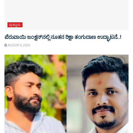
ಪುತ್ತೂರು
ಪೆರುವಾಯಿ ಜಂಕ್ಷನ್‌ನಲ್ಲಿ ನೂತನ ರಿಕ್ಷಾ ತಂಗುದಾಣ ಉದ್ಘಾಟನೆ..!
AUGUST 6, 2026