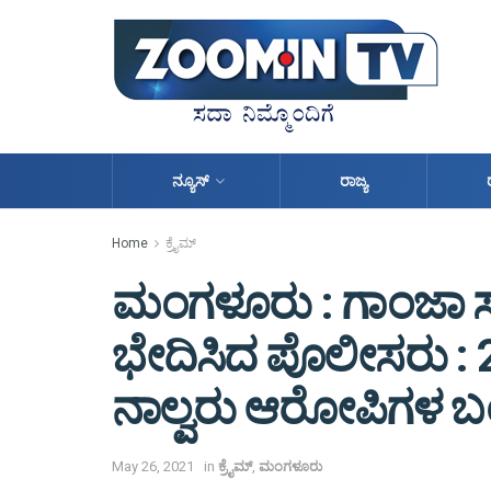
ನ್ಯೂಸ್
ರಾಜ್ಯ
Home
ಕ್ರೈಮ್
ಮಂಗಳೂರು : ಗಾಂಜಾ 
ಭೇದಿಸಿದ ಪೊಲೀಸರು : 2
ನಾಲ್ವರು ಆರೋಪಿಗಳ 
May 26, 2021
in
ಕ್ರೈಮ್
,
ಮಂಗಳೂರು