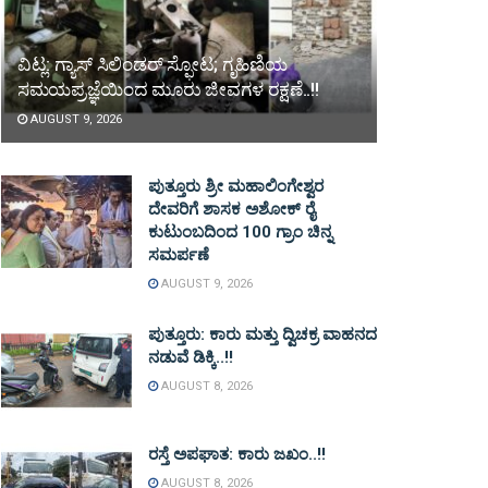
ವಿಟ್ಲ: ಗ್ಯಾಸ್ ಸಿಲಿಂಡರ್ ಸ್ಫೋಟ; ಗೃಹಿಣಿಯ
ಸಮಯಪ್ರಜ್ಞೆಯಿಂದ ಮೂರು ಜೀವಗಳ ರಕ್ಷಣೆ..!!
AUGUST 9, 2026
ಪುತ್ತೂರು ಶ್ರೀ ಮಹಾಲಿಂಗೇಶ್ವರ
ದೇವರಿಗೆ ಶಾಸಕ ಅಶೋಕ್ ರೈ
ಕುಟುಂಬದಿಂದ 100 ಗ್ರಾಂ ಚಿನ್ನ
ಸಮರ್ಪಣೆ
AUGUST 9, 2026
ಪುತ್ತೂರು: ಕಾರು ಮತ್ತು ದ್ವಿಚಕ್ರ ವಾಹನದ
ನಡುವೆ ಡಿಕ್ಕಿ..!!
AUGUST 8, 2026
ರಸ್ತೆ ಅಪಘಾತ: ಕಾರು ಜಖಂ..!!
AUGUST 8, 2026