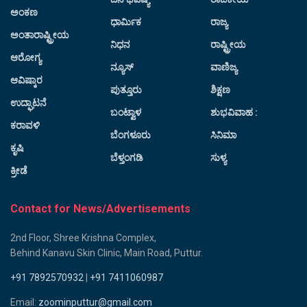
ಅಂಕಣ
ಧಾರ್ಮಿಕ
ರಾಜ್ಯ
ಅಂತಾರಾಷ್ಟ್ರೀಯ
ನಿಧನ
ರಾಷ್ಟ್ರೀಯ
ಆರೋಗ್ಯ
ನ್ಯೂಸ್
ವಾಣಿಜ್ಯ
ಆವಿಷ್ಕಾರ
ಪುತ್ತೂರು
ಶಿಕ್ಷಣ
ಉದ್ಘಾಟನೆ
ಬಂಟ್ವಾಳ
ಶುಭವಿವಾಹ :
ಕರಾವಳಿ
ಬೆಂಗಳೂರು
ಸಿನಿಮಾ
ಕೃಷಿ
ಬೆಳ್ತಂಗಡಿ
ಸುಳ್ಯ
ಕ್ರೀಡೆ
Contact for News/Advertisements
2nd Floor, Shree Krishna Complex,
Behind Kanavu Skin Clinic, Main Road, Puttur.
+91 7892570932
|
+91 7411060987
Email:
zoominputtur@gmail.com