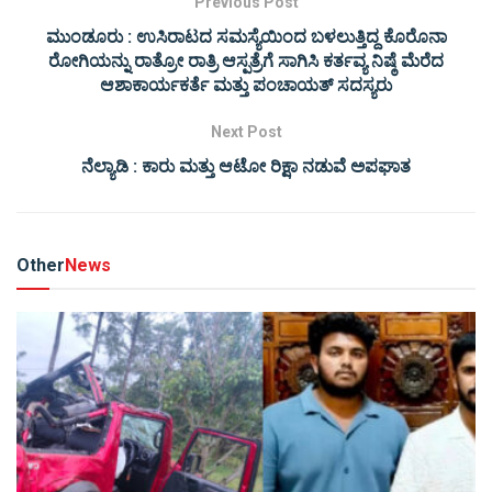
Previous Post
ಮುಂಡೂರು : ಉಸಿರಾಟದ ಸಮಸ್ಯೆಯಿಂದ ಬಳಲುತ್ತಿದ್ದ ಕೊರೊನಾ
ರೋಗಿಯನ್ನು ರಾತ್ರೋ ರಾತ್ರಿ ಆಸ್ಪತ್ರೆಗೆ ಸಾಗಿಸಿ ಕರ್ತವ್ಯ ನಿಷ್ಠೆ ಮೆರೆದ
ಆಶಾಕಾರ್ಯಕರ್ತೆ ಮತ್ತು ಪಂಚಾಯತ್ ಸದಸ್ಯರು
Next Post
ನೆಲ್ಯಾಡಿ : ಕಾರು ಮತ್ತು ಆಟೋ ರಿಕ್ಷಾ ನಡುವೆ ಅಪಘಾತ
Other
News