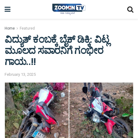
Home
Featured
ವಿದ್ಯುತ್ ಕಂಬಕ್ಕೆ ಬೈಕ್ ಡಿಕ್ಕಿ: ವಿಟ್ಲ
ಮೂಲದ ಸವಾರನಿಗೆ ಗಂಭೀರ
ಗಾಯ..!!
February 13, 2025