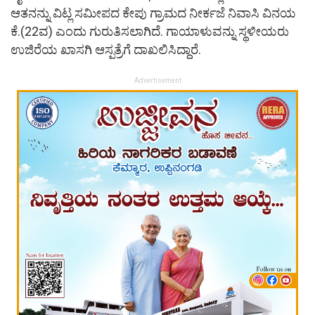
ಆತನನ್ನು ವಿಟ್ಲ ಸಮೀಪದ ಕೇಪು ಗ್ರಾಮದ ನೀರ್ಕಜೆ ನಿವಾಸಿ ವಿನಯ
ಕೆ.(22ವ) ಎಂದು ಗುರುತಿಸಲಾಗಿದೆ. ಗಾಯಾಳುವನ್ನು ಸ್ಥಳೀಯರು
ಉಜಿರೆಯ ಖಾಸಗಿ ಆಸ್ಪತ್ರೆಗೆ ದಾಖಲಿಸಿದ್ದಾರೆ.
Advertisement