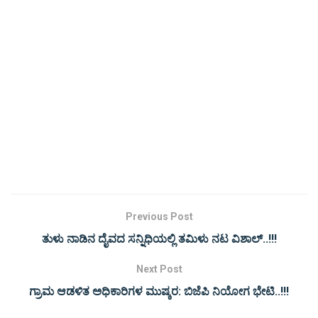
Previous Post
ತುಳು ನಾಡಿನ ದೈವದ ಸನ್ನಿಧಿಯಲ್ಲಿ ತಮಿಳು ನಟ ವಿಶಾಲ್..!!!
Next Post
ಗ್ರಾಮ ಆಡಳಿತ ಅಧಿಕಾರಿಗಳ ಮುಷ್ಕರ: ಬಿಜೆಪಿ ನಿಯೋಗ ಭೇಟಿ..!!!