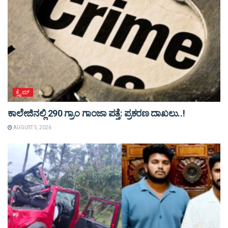
ಕ್ರೈಮ್
ಕಾಲೇಜಿನಲ್ಲಿ 290 ಗ್ರಾಂ ಗಾಂಜಾ ಪತ್ತೆ: ಪ್ರಕರಣ ದಾಖಲು..!
AUGUST 5, 2026