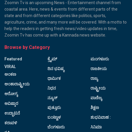
Zoomin Tv is an upcoming News - Entertainment channel from
coastal area. Here, news & events from different parts of the
state and from different categories like politics, sports,
agriculture, crime, and many more will be covered. With a motto to
help the readers in getting fresh news/video updates in time,
Zoomin Tv has come up with a Kannada news website.
Browse by Category
Featured
ಕ್ರೈಮ್
ಮಂಗಳೂರು
VIRAL
ದಿನ ಭವಿಷ್ಯ
ರಾಜಕೀಯ
ಅಂಕಣ
ಧಾರ್ಮಿಕ
ರಾಜ್ಯ
ಅಂತಾರಾಷ್ಟ್ರೀಯ
ನಿಧನ
ರಾಷ್ಟ್ರೀಯ
ಆರೋಗ್ಯ
ನ್ಯೂಸ್
ವಾಣಿಜ್ಯ
ಆವಿಷ್ಕಾರ
ಪುತ್ತೂರು
ಶಿಕ್ಷಣ
ಉದ್ಘಾಟನೆ
ಬಂಟ್ವಾಳ
ಶುಭವಿವಾಹ :
ಕರಾವಳಿ
ಬೆಂಗಳೂರು
ಸಿನಿಮಾ