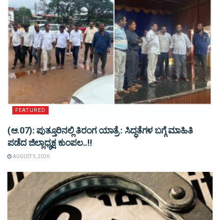
FEATURED
(ಆ.07): ಪುತ್ತೂರಿನಲ್ಲಿ ತಿರಂಗ ಯಾತ್ರೆ : ಸಿದ್ಧತೆಗಳ ಬಗ್ಗೆ ಮಾಹಿತಿ
ಪಡೆದ ಜಿಲ್ಲಾಧ್ಯಕ್ಷ ಕುಂಪಲ..!!
AUGUST 5, 2026