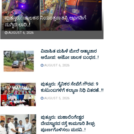
ಪುತ್ತೂರು: ಚಾಲಕನ ನಿಯಂತ್ರಣ ತಪ್ಪಿ ಅಂಗಡಿಗೆ
ನುಗ್ಗಿದ ಲಾರಿ..!
AUGUST 6, 2026
ವಿವಾಹಿತ ಮಹಿಳೆ ಮೇಲೆ ಅತ್ಯಾಚಾರ
ಆರೋಪ: ಆಟೋ ಚಾಲಕ ಬಂಧನ..!
AUGUST 6, 2026
ಪುತ್ತೂರು: ಸೈನಿಕರ ಸೇವೆಗೆ ಗೌರವ: 9
ಕುಟುಂಬಗಳಿಗೆ ಕಲ್ಯಾಣ ನಿಧಿ ವಿತರಣೆ..!!
AUGUST 5, 2026
ಪುತ್ತೂರು: ಮಹಾಲಿಂಗೇಶ್ವರ
ದೇವಸ್ಥಾನದ ರಸ್ತೆ ಕಾಮಗಾರಿ ಶೀಘ್ರ
ಪೂರ್ಣಗೊಳಿಸಲು ಮನವಿ..!