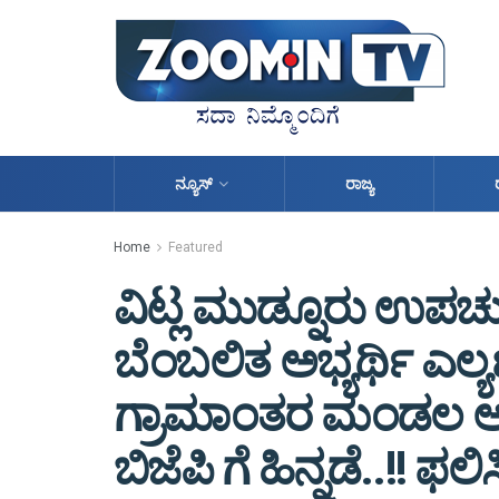
ನ್ಯೂಸ್
ರಾಜ್ಯ
Home
Featured
ವಿಟ್ಲ ಮುಡ್ನೂರು ಉಪಚುನ
ಬೆಂಬಲಿತ ಅಭ್ಯರ್ಥಿ ಎಲ್
ಗ್ರಾಮಾಂತರ ಮಂಡಲ ಅಧ್ಯ
ಬಿಜೆಪಿ ಗೆ ಹಿನ್ನಡೆ..!! ಫ