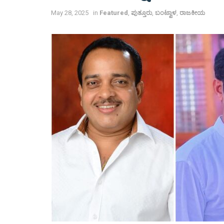
May 28, 2025
in
Featured
,
ಪುತ್ತೂರು
,
ಬಂಟ್ವಾಳ
,
ರಾಜಕೀಯ