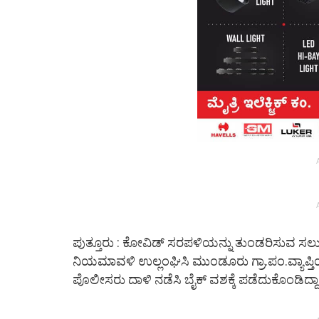
ಪುತ್ತೂರು : ಕೋವಿಡ್ ಸರಪಳಿಯನ್ನು ತುಂಡರಿಸುವ ಸಲುವ
ನಿಯಮಾವಳಿ ಉಲ್ಲಂಘಿಸಿ ಮುಂಡೂರು ಗ್ರಾ.ಪಂ.ವ್ಯಾಪ್ತಿಯ ಸರ
ಪೊಲೀಸರು ದಾಳಿ ನಡೆಸಿ ಬೈಕ್ ವಶಕ್ಕೆ ಪಡೆದುಕೊಂಡಿದ್ದಾರ