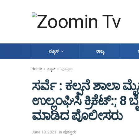
ನ್ಯೂಸ್
ರಾಜ್ಯ
Home
ನ್ಯೂಸ್
ಪುತ್ತೂರು
ಸರ್ವೆ : ಕಲ್ಪನೆ ಶಾಲಾ
ಉಲ್ಲಂಘಿಸಿ ಕ್ರಿಕೆಟ್:; 8
ಮಾಡಿದ ಪೊಲೀಸರು
June 18, 2021
in
ಪುತ್ತೂರು