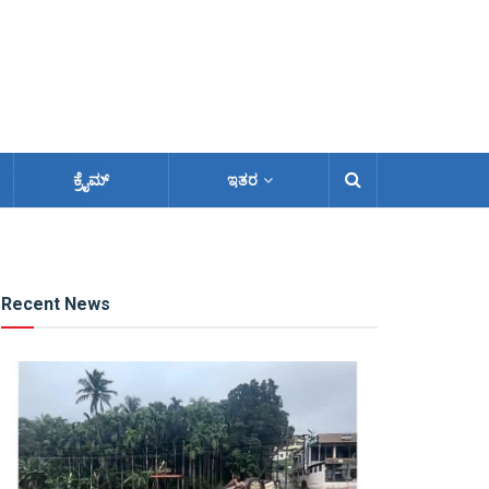
ಕ್ರೈಮ್
ಇತರ
Recent News