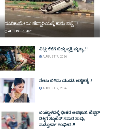
ಸೂರಿಕುಮೇರು: ಹೆದ್ದಾರಿಯಲ್ಲಿ ಕಾರು ಪಲ್ಟಿ..!!
AUGUST 7, 2026
ವಿಟ್ಲ: ಕೆರೆಗೆ ಬಿದ್ದು ವ್ಯಕ್ತಿ ಮೃತ್ಯು..!!
AUGUST 7, 2026
ನೇಣು ಬಿಗಿದು ಯುವತಿ ಆತ್ಮಹತ್ಯೆ..!
AUGUST 7, 2026
ಬಂಟ್ವಾಳದಲ್ಲಿ ಭೀಕರ ಅಪಘಾತ: ಟಿಪ್ಪರ್
ಡಿಕ್ಕಿಗೆ ಸ್ಕೂಟರ್ ಸವಾರ ಸಾವು,
ಮತ್ತೋರ್ವ ಗಂಭೀರ..!!