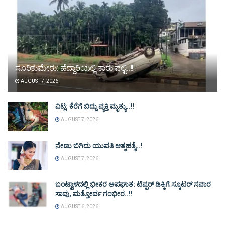
ಸೂರಿಕುಮೇರು: ಹೆದ್ದಾರಿಯಲ್ಲಿ ಕಾರು ಪಲ್ಟಿ..!!
AUGUST 7, 2026
ವಿಟ್ಲ: ಕೆರೆಗೆ ಬಿದ್ದು ವ್ಯಕ್ತಿ ಮೃತ್ಯು..!!
AUGUST 7, 2026
ನೇಣು ಬಿಗಿದು ಯುವತಿ ಆತ್ಮಹತ್ಯೆ..!
AUGUST 7, 2026
ಬಂಟ್ವಾಳದಲ್ಲಿ ಭೀಕರ ಅಪಘಾತ: ಟಿಪ್ಪರ್ ಡಿಕ್ಕಿಗೆ ಸ್ಕೂಟರ್ ಸವಾರ
ಸಾವು, ಮತ್ತೋರ್ವ ಗಂಭೀರ..!!
AUGUST 6, 2026