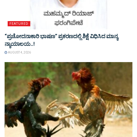
FEATURED
“ಪ್ರಚೋದನಾಕಾರಿ ಭಾಷಣ” ಪ್ರಕರಣದಲ್ಲಿ ಶಿಕ್ಷೆ ವಿಧಿಸಿದ ಮಾನ್ಯ
ನ್ಯಾಯಾಲಯ..!
AUGUST 4, 2026