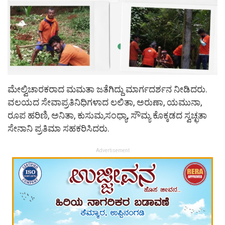
ಮೇಲ್ವಿಚಾರಕರಾದ ಮಮತಾ ಜತೆಗಿದ್ದು ಮಾರ್ಗದರ್ಶನ ನೀಡಿದರು.
ವಲಯದ ಸೇವಾಪ್ರತಿನಿಧಿಗಳಾದ ಲಲಿತಾ, ಅರುಣಾ, ಯಮುನಾ,
ರೂಪ ಹರಿಣಿ, ಅನಿತಾ, ಕುಸುಮ,ಸಂಧ್ಯಾ, ಸೌಮ್ಯ ಕೊಕ್ಕಡದ ಸ್ವಚ್ಛತಾ
ಸೇನಾನಿ ಪ್ರತಿಮಾ ಸಹಕರಿಸಿದರು.
Advertisement