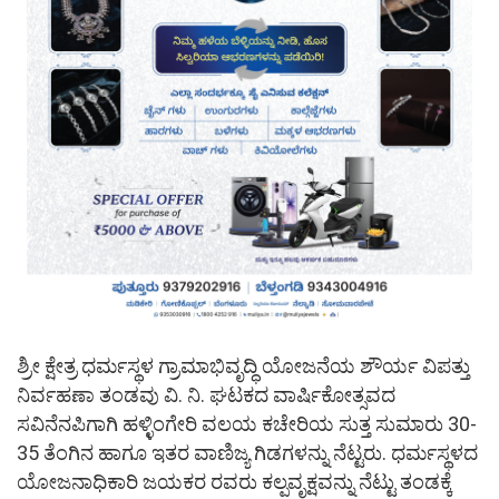
ಶ್ರೀ ಕ್ಷೇತ್ರ ಧರ್ಮಸ್ಥಳ ಗ್ರಾಮಾಭಿವೃದ್ಧಿ ಯೋಜನೆಯ ಶೌರ್ಯ ವಿಪತ್ತು
ನಿರ್ವಹಣಾ ತಂಡವು ವಿ. ನಿ. ಘಟಕದ ವಾರ್ಷಿಕೋತ್ಸವದ
ಸವಿನೆನಪಿಗಾಗಿ ಹಳ್ಳಿಂಗೇರಿ ವಲಯ ಕಚೇರಿಯ ಸುತ್ತ ಸುಮಾರು 30-
35 ತೆಂಗಿನ ಹಾಗೂ ಇತರ ವಾಣಿಜ್ಯ ಗಿಡಗಳನ್ನು ನೆಟ್ಟರು. ಧರ್ಮಸ್ಥಳದ
ಯೋಜನಾಧಿಕಾರಿ ಜಯಕರ ರವರು ಕಲ್ಪವೃಕ್ಷವನ್ನು ನೆಟ್ಟು ತಂಡಕ್ಕೆ