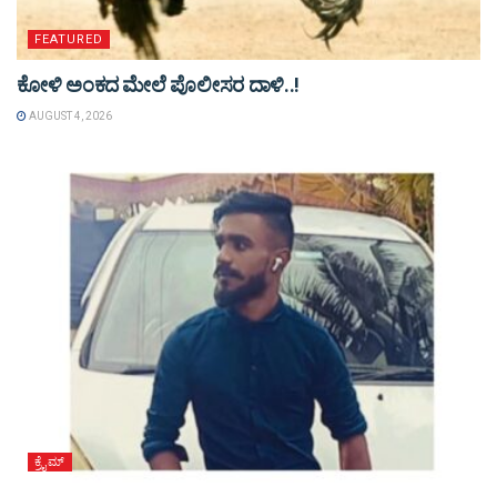
FEATURED
ಕೋಳಿ ಅಂಕದ ಮೇಲೆ ಪೊಲೀಸರ ದಾಳಿ..!
AUGUST 4, 2026
ಕ್ರೈಮ್