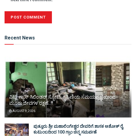
Alternative:
Recent News
ವಿಟ್ಲ: ಗ್ಯಾಸ್ ಸಿಲಿಂಡರ್ ಸ್ಫೋಟ; ಗೃಹಿಣಿಯ ಸಮಯಪ್ರಜ್ಞೆಯಿಂದ
ಮೂರು ಜೀವಗಳ ರಕ್ಷಣೆ..!!
AUGUST 9, 2026
ಪುತ್ತೂರು ಶ್ರೀ ಮಹಾಲಿಂಗೇಶ್ವರ ದೇವರಿಗೆ ಶಾಸಕ ಅಶೋಕ್ ರೈ
ಕುಟುಂಬದಿಂದ 100 ಗ್ರಾಂ ಚಿನ್ನ ಸಮರ್ಪಣೆ