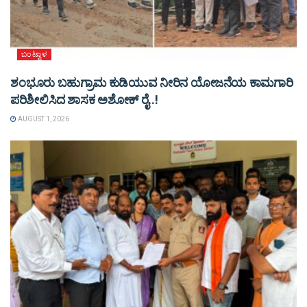
ಬಂಟ್ವಾಳ
ಶಂಭೂರು ಬಹುಗ್ರಾಮ ಕುಡಿಯುವ ನೀರಿನ ಯೋಜನೆಯ ಕಾಮಗಾರಿ
ಪರಿಶೀಲಿಸಿದ ಶಾಸಕ ಅಶೋಕ್ ರೈ..!
AUGUST 1, 2026