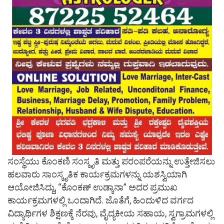
ಸಂಸ್ಥೆಯು ಕೊಂಕಣಿ ಸಂಸ್ಕೃತಿ ಮತ್ತು ಪರಂಪರೆಯನ್ನು ಉತ್ತೇಜಿಸಲು
ಹಲವಾರು ಸಾಂಸ್ಕೃತಿಕ ಕಾರ್ಯಕ್ರಮಗಳನ್ನು ಯಶಸ್ವಿಯಾಗಿ
ಆಯೋಜಿಸಿದ್ದು, “ಕೊಂಕಣ್ ಉಡ್ಕಾನಾ” ಅದರ ಪ್ರಮುಖ
ಕಾರ್ಯಕ್ರಮಗಳಲ್ಲಿ ಒಂದಾಗಿದೆ. ಜೊತೆಗೆ, ಹಿಂದುಳಿದ ವರ್ಗದ
ವಿದ್ಯಾರ್ಥಿಗಳ ಶಿಕ್ಷಣಕ್ಕೆ ನೆರವು, ವೈದ್ಯಕೀಯ ಸಹಾಯ, ಸ್ವಗ್ರಾಮಗಳಲ್ಲಿ