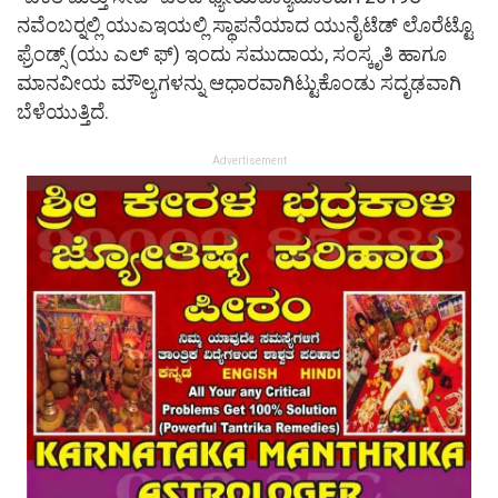
ನವೆಂಬರ್‍ನಲ್ಲಿ ಯುಎಇಯಲ್ಲಿ ಸ್ಥಾಪನೆಯಾದ ಯುನೈಟೆಡ್ ಲೊರೆಟ್ಟೊ
ಫ್ರೆಂಡ್ಸ್ (ಯು ಎಲ್ ಫ್) ಇಂದು ಸಮುದಾಯ, ಸಂಸ್ಕೃತಿ ಹಾಗೂ
ಮಾನವೀಯ ಮೌಲ್ಯಗಳನ್ನು ಆಧಾರವಾಗಿಟ್ಟುಕೊಂಡು ಸದೃಢವಾಗಿ
ಬೆಳೆಯುತ್ತಿದೆ.
Advertisement