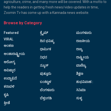
agriculture, crime, and many more will be covered. With a motto to
help the readers in getting fresh news/video updates in time,
Zoomin Tv has come up with a Kannada news website.
Browse by Category
Featured
ಕ್ರೈಮ್
ಮಂಗಳೂರು
VIRAL
ದಿನ ಭವಿಷ್ಯ
ರಾಜಕೀಯ
ಅಂಕಣ
ಧಾರ್ಮಿಕ
ರಾಜ್ಯ
ಅಂತಾರಾಷ್ಟ್ರೀಯ
ನಿಧನ
ರಾಷ್ಟ್ರೀಯ
ಆರೋಗ್ಯ
ನ್ಯೂಸ್
ವಾಣಿಜ್ಯ
ಆವಿಷ್ಕಾರ
ಪುತ್ತೂರು
ಶಿಕ್ಷಣ
ಉದ್ಘಾಟನೆ
ಬಂಟ್ವಾಳ
ಶುಭವಿವಾಹ :
ಕರಾವಳಿ
ಬೆಂಗಳೂರು
ಸಿನಿಮಾ
ಕೃಷಿ
ಬೆಳ್ತಂಗಡಿ
ಸುಳ್ಯ
ಕ್ರೀಡೆ