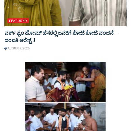
FEATURED
ವರ್ಕ್ ಫ್ರಂ ಹೋಮ್ ಹೆಸರಲ್ಲಿ ಜನರಿಗೆ ಕೋಟಿ ಕೋಟಿ ವಂಚನೆ –
ದಂಪತಿ ಅರೆಸ್ಟ್..!
AUGUST 7, 2026