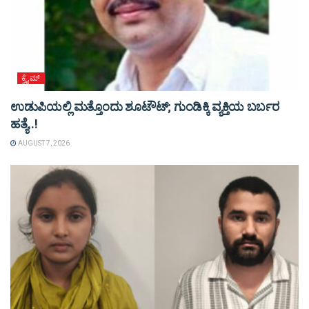
ಕ್ರೈಮ್
ಉಡುಪಿಯಲ್ಲಿ ಮತ್ತೊಂದು ಶೂಟೌಟ್‌; ಗುಂಡಿಕ್ಕಿ ವ್ಯಕ್ತಿಯ ಬರ್ಬರ
ಹತ್ಯೆ..!
AUGUST 7, 2026