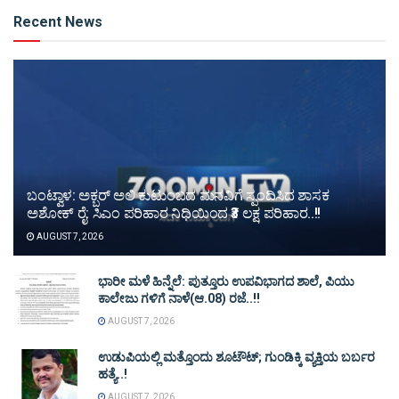
Alternative:
Recent News
ಬಂಟ್ವಾಳ: ಅಕ್ಬರ್ ಅಲಿ ಕುಟುಂಬದ ಮನವಿಗೆ ಸ್ಪಂದಿಸಿದ ಶಾಸಕ
ಅಶೋಕ್ ರೈ: ಸಿಎಂ ಪರಿಹಾರ ನಿಧಿಯಿಂದ ₹3 ಲಕ್ಷ ಪರಿಹಾರ..!!
AUGUST 7, 2026
ಭಾರೀ ಮಳೆ ಹಿನ್ನೆಲೆ: ಪುತ್ತೂರು ಉಪವಿಭಾಗದ ಶಾಲೆ, ಪಿಯು
ಕಾಲೇಜು ಗಳಿಗೆ ನಾಳೆ(ಆ.08) ರಜೆ..!!
AUGUST 7, 2026
ಉಡುಪಿಯಲ್ಲಿ ಮತ್ತೊಂದು ಶೂಟೌಟ್‌; ಗುಂಡಿಕ್ಕಿ ವ್ಯಕ್ತಿಯ ಬರ್ಬರ
ಹತ್ಯೆ..!
AUGUST 7, 2026