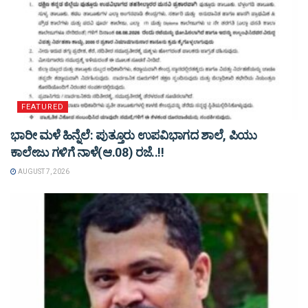
FEATURED
ಭಾರೀ ಮಳೆ ಹಿನ್ನೆಲೆ: ಪುತ್ತೂರು ಉಪವಿಭಾಗದ ಶಾಲೆ, ಪಿಯು
ಕಾಲೇಜು ಗಳಿಗೆ ನಾಳೆ(ಆ.08) ರಜೆ..!!
AUGUST 7, 2026