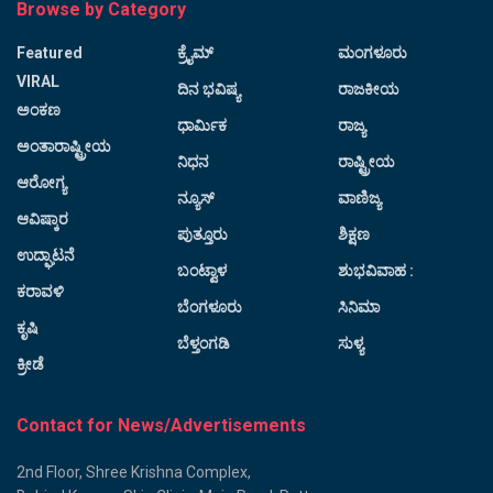
Browse by Category
Featured
ಕ್ರೈಮ್
ಮಂಗಳೂರು
VIRAL
ದಿನ ಭವಿಷ್ಯ
ರಾಜಕೀಯ
ಅಂಕಣ
ಧಾರ್ಮಿಕ
ರಾಜ್ಯ
ಅಂತಾರಾಷ್ಟ್ರೀಯ
ನಿಧನ
ರಾಷ್ಟ್ರೀಯ
ಆರೋಗ್ಯ
ನ್ಯೂಸ್
ವಾಣಿಜ್ಯ
ಆವಿಷ್ಕಾರ
ಪುತ್ತೂರು
ಶಿಕ್ಷಣ
ಉದ್ಘಾಟನೆ
ಬಂಟ್ವಾಳ
ಶುಭವಿವಾಹ :
ಕರಾವಳಿ
ಬೆಂಗಳೂರು
ಸಿನಿಮಾ
ಕೃಷಿ
ಬೆಳ್ತಂಗಡಿ
ಸುಳ್ಯ
ಕ್ರೀಡೆ
Contact for News/Advertisements
2nd Floor, Shree Krishna Complex,