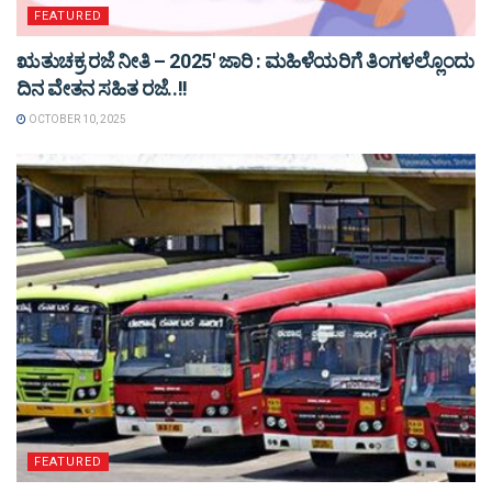
FEATURED
ಋತುಚಕ್ರ ರಜೆ ನೀತಿ – 2025′ ಜಾರಿ : ಮಹಿಳೆಯರಿಗೆ ತಿಂಗಳಲ್ಲೊಂದು
ದಿನ ವೇತನ ಸಹಿತ ರಜೆ..!!
OCTOBER 10, 2025
FEATURED