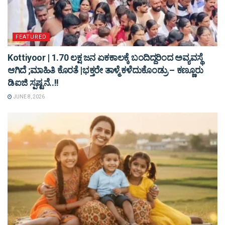
FEATURED
Kottiyoor | 1.70 ಲಕ್ಷ ಜನ ಏಕಕಾಲಕ್ಕೆ ಬಂದಿದ್ದರಿಂದ ಅವ್ಯವಸ್ಥೆ
ಆಗಿದೆ ;ಮಾಹಿತಿ ಕೊರತೆ |ಭಕ್ತರೇ ತಾಳ್ಮೆ ಕಳೆದುಕೊಂಡ್ರು – ಕಣ್ಣೂರು
ಡಿಐಜಿ ಸ್ಪಷ್ಟನೆ..!!
JUNE 8, 2026