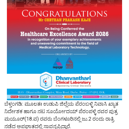
ಬೆಳ್ತಂಗಡಿ: ಮೂಲತಃ ಉಡುಪಿ ಜಿಲ್ಲೆಯ ಪೆರಂಬಳ್ಳಿ ನಿವಾಸಿ ಖ್ಯಾತ
ನಿರ್ದೇಶಕ ಹಾಗೂ ನಟ ಸೂರ್ಯೋದಯ್ ಪೆರಂಪಳ್ಳಿ ರವರ ಪುತ್ರ
ಮಯೂರ್(18.ವ) ರವರು ಬೆಂಗಳೂರಿನಲ್ಲಿ ಜು.2 ರಂದು ರಾತ್ರಿ
ನಡೆದ ಅಪಘಾತದಲ್ಲಿ ಸಾವನ್ನಪ್ಪಿದ್ದಾರೆ.