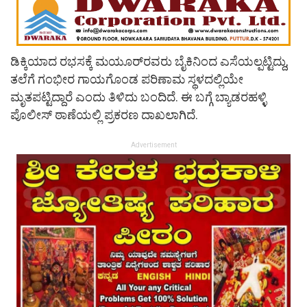
ಡಿಕ್ಕಿಯಾದ ರಭಸಕ್ಕೆ ಮಯೂರ್‌ರವರು ಬೈಕಿನಿಂದ ಎಸೆಯಲ್ಪಟ್ಟಿದ್ದು,
ತಲೆಗೆ ಗಂಭೀರ ಗಾಯಗೊಂಡ ಪರಿಣಾಮ ಸ್ಥಳದಲ್ಲಿಯೇ
ಮೃತಪಟ್ಟಿದ್ದಾರೆ ಎಂದು ತಿಳಿದು ಬಂದಿದೆ. ಈ ಬಗ್ಗೆ ಬ್ಯಾಡರಹಳ್ಳಿ
ಪೊಲೀಸ್ ಠಾಣೆಯಲ್ಲಿ ಪ್ರಕರಣ ದಾಖಲಾಗಿದೆ.
Advertisement