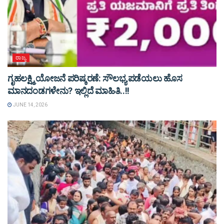
ರಾಜ್ಯ
ಗೃಹಲಕ್ಷ್ಮಿ ಯೋಜನೆ ಪರಿಷ್ಕರಣೆ: ಸೌಲಭ್ಯ ಪಡೆಯಲು ಹೊಸ
ಮಾನದಂಡಗಳೇನು? ಇಲ್ಲಿದೆ ಮಾಹಿತಿ..!!
JUNE 14, 2026