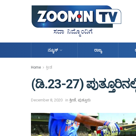
ನ್ಯೂಸ್
ರಾಜ್ಯ
Home
ಕ್ರೀಡೆ
(ಡಿ.23-27) ಪುತ್ತೂರಿನಲ್ಲ
December 8, 2020
in
ಕ್ರೀಡೆ
,
ಪುತ್ತೂರು