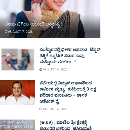
ನೇಣು ಬಿಗಿದು ಯುವತಿ ಆತ್ಮಹತ್ಯೆ..!
AUGUST 7, 2026
ಬಂಟ್ವಾಳದಲ್ಲಿ ಭೀಕರ ಅಪಘಾತ: ಟಿಪ್ಪರ್
ಡಿಕ್ಕಿಗೆ ಸ್ಕೂಟರ್ ಸವಾರ ಸಾವು,
ಮತ್ತೋರ್ವ ಗಂಭೀರ..!!
AUGUST 6, 2026
ಪೆರ್ನೆಯಲ್ಲಿ ವಿದ್ಯುತ್ ಆಘಾತದಿಂದ
ಕಾರ್ಮಿಕ ಮೃತ್ಯು : ಕುಟುಂಬಕ್ಕೆ 3 ಲಕ್ಷ
ಪರಿಹಾರ ಮಂಜೂರು – ಶಾಸಕ
ಅಶೋಕ್ ರೈ
AUGUST 6, 2026
(ಆ.09) : ಮಾಣಿಲ ಶ್ರೀ ಕ್ಷೇತ್ರಕ್ಕೆ
ಪುತ್ತೂರಿನ ಭಕ್ತರಿಂದ ‘ಹಸಿರುವಾಣಿ