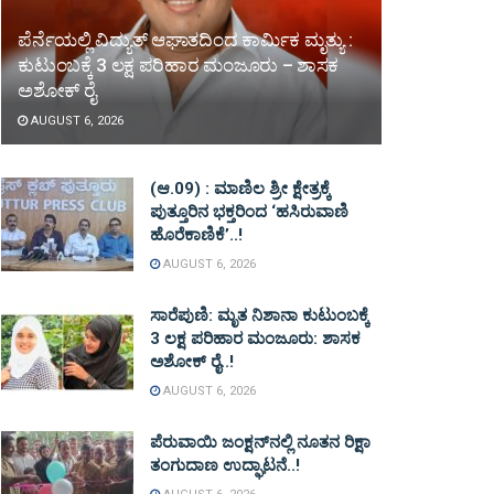
ಪೆರ್ನೆಯಲ್ಲಿ ವಿದ್ಯುತ್ ಆಘಾತದಿಂದ ಕಾರ್ಮಿಕ ಮೃತ್ಯು :
ಕುಟುಂಬಕ್ಕೆ 3 ಲಕ್ಷ ಪರಿಹಾರ ಮಂಜೂರು – ಶಾಸಕ
ಅಶೋಕ್ ರೈ
AUGUST 6, 2026
(ಆ.09) : ಮಾಣಿಲ ಶ್ರೀ ಕ್ಷೇತ್ರಕ್ಕೆ
ಪುತ್ತೂರಿನ ಭಕ್ತರಿಂದ ‘ಹಸಿರುವಾಣಿ
ಹೊರೆಕಾಣಿಕೆ’..!
AUGUST 6, 2026
ಸಾರೆಪುಣಿ: ಮೃತ ನಿಶಾನಾ ಕುಟುಂಬಕ್ಕೆ
3 ಲಕ್ಷ ಪರಿಹಾರ ಮಂಜೂರು: ಶಾಸಕ
ಅಶೋಕ್ ರೈ..!
AUGUST 6, 2026
ಪೆರುವಾಯಿ ಜಂಕ್ಷನ್‌ನಲ್ಲಿ ನೂತನ ರಿಕ್ಷಾ
ತಂಗುದಾಣ ಉದ್ಘಾಟನೆ..!