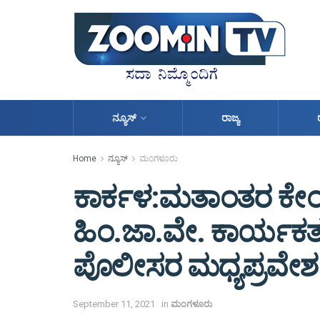
ನ್ಯೂಸ್
ರಾಜ್ಯ
Home
ನ್ಯೂಸ್
ಮಂಗಳೂರು
ಕಾರ್ಕಳ:ಮತಾಂತರ ಕೇಂದ್ರ
ಹಿಂ.ಜಾ.ವೇ. ಕಾರ್ಯಕರ್
ಪೊಲೀಸರ ಮಧ್ಯಪ್ರವೇಶ
September 11, 2021
in
ಮಂಗಳೂರು