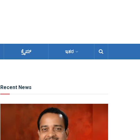
ಕ್ರೈಮ್
ಇತರ
Recent News