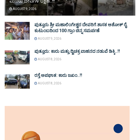
ಮೂರು ಜೀವಗಳ ರಕ್ಷಣೆ..!!
AUGUST 9, 2026
ಪುತ್ತೂರು ಶ್ರೀ ಮಹಾಲಿಂಗೇಶ್ವರ ದೇವರಿಗೆ ಶಾಸಕ ಅಶೋಕ್ ರೈ
ಕುಟುಂಬದಿಂದ 100 ಗ್ರಾಂ ಚಿನ್ನ ಸಮರ್ಪಣೆ
AUGUST 9, 2026
ಪುತ್ತೂರು: ಕಾರು ಮತ್ತು ದ್ವಿಚಕ್ರ ವಾಹನದ ನಡುವೆ ಡಿಕ್ಕಿ..!!
AUGUST 8, 2026
ರಸ್ತೆ ಅಪಘಾತ: ಕಾರು ಜಖಂ..!!
AUGUST 8, 2026