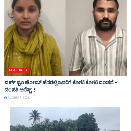
FEATURED
ವರ್ಕ್ ಫ್ರಂ ಹೋಮ್ ಹೆಸರಲ್ಲಿ ಜನರಿಗೆ ಕೋಟಿ ಕೋಟಿ ವಂಚನೆ –
ದಂಪತಿ ಅರೆಸ್ಟ್..!
AUGUST 7, 2026