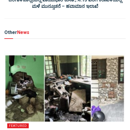
ಮಳೆ ಮುನ್ಸೂಚನೆ – ಹವಾಮಾನ ಇಲಾಖೆ
Other
News
FEATURED