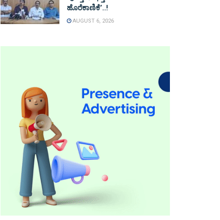
ಹೊರೆಕಾಣಿಕೆ’..!
AUGUST 6, 2026