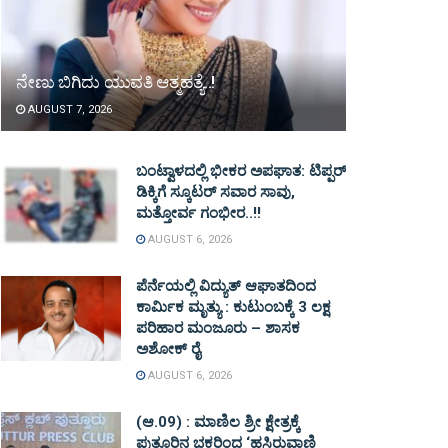
ನೇಣು ಬಿಗಿದು ಯುವತಿ ಆತ್ಮಹತ್ಯೆ..!
AUGUST 7, 2026
ಬಂಟ್ವಾಳದಲ್ಲಿ ಭೀಕರ ಅಪಘಾತ: ಟಿಪ್ಪರ್
ಡಿಕ್ಕಿಗೆ ಸ್ಕೂಟರ್ ಸವಾರ ಸಾವು,
ಮತ್ತೋರ್ವ ಗಂಭೀರ..!!
AUGUST 6, 2026
ಪೆರ್ನೆಯಲ್ಲಿ ವಿದ್ಯುತ್ ಆಘಾತದಿಂದ
ಕಾರ್ಮಿಕ ಮೃತ್ಯು : ಕುಟುಂಬಕ್ಕೆ 3 ಲಕ್ಷ
ಪರಿಹಾರ ಮಂಜೂರು – ಶಾಸಕ
ಅಶೋಕ್ ರೈ
AUGUST 6, 2026
(ಆ.09) : ಮಾಣಿಲ ಶ್ರೀ ಕ್ಷೇತ್ರಕ್ಕೆ
ಪುತ್ತೂರಿನ ಭಕ್ತರಿಂದ ‘ಹಸಿರುವಾಣಿ