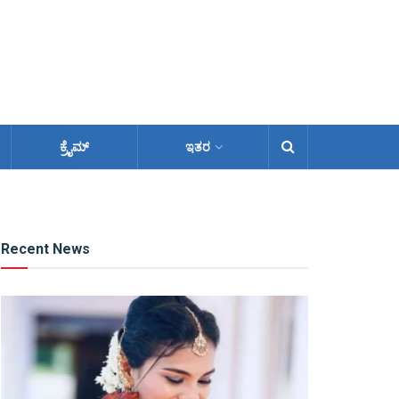
ಕ್ರೈಮ್
ಇತರ
Recent News