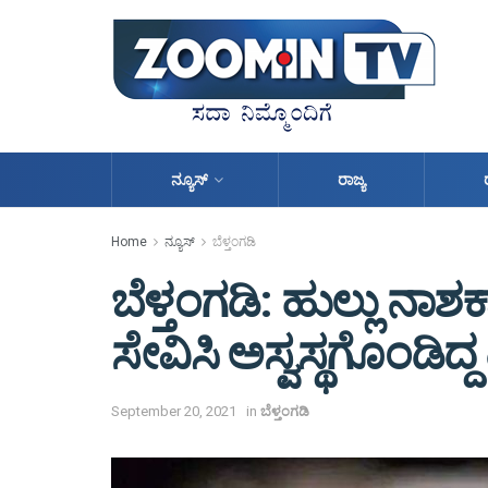
ನ್ಯೂಸ್
ರಾಜ್ಯ
Home
ನ್ಯೂಸ್
ಬೆಳ್ತಂಗಡಿ
ಬೆಳ್ತಂಗಡಿ: ಹುಲ್ಲು ನಾಶಕ
ಸೇವಿಸಿ ಅಸ್ವಸ್ಥಗೊಂಡಿದ್
September 20, 2021
in
ಬೆಳ್ತಂಗಡಿ