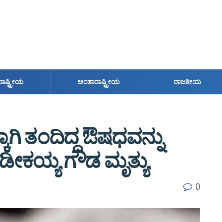
ರಾಷ್ಟ್ರೀಯ
ಅಂತಾರಾಷ್ಟ್ರೀಯ
ರಾಜಕೀಯ
್ಕಾಗಿ ತಂದಿದ್ದ ಔಷಧವನ್ನು
ದ ಡೀಕಯ್ಯ ಗೌಡ ಮೃತ್ಯು
0