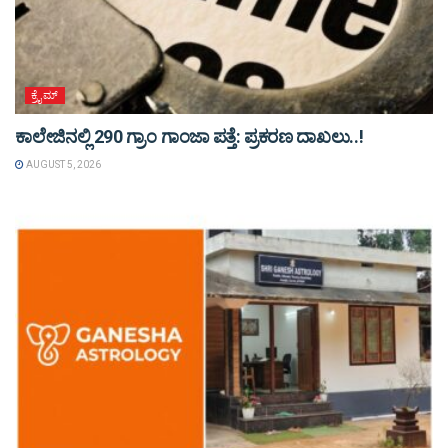
ಕ್ರೈಮ್
ಕಾಲೇಜಿನಲ್ಲಿ 290 ಗ್ರಾಂ ಗಾಂಜಾ ಪತ್ತೆ: ಪ್ರಕರಣ ದಾಖಲು..!
AUGUST 5, 2026