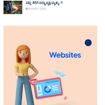
ವಿಟ್ಲ: ಕೆರೆಗೆ ಬಿದ್ದು ವ್ಯಕ್ತಿ ಮೃತ್ಯು..!!
AUGUST 7, 2026