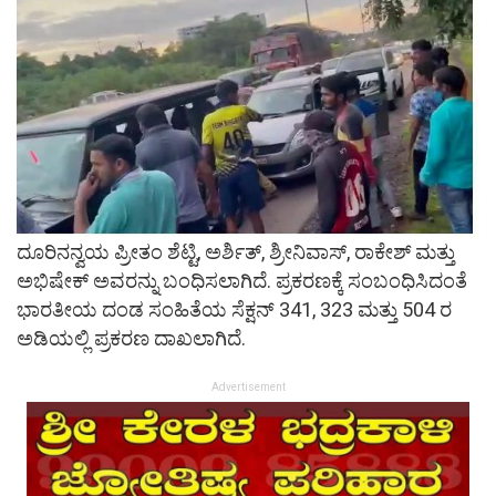
ದೂರಿನನ್ವಯ ಪ್ರೀತಂ ಶೆಟ್ಟಿ, ಅರ್ಶಿತ್, ಶ್ರೀನಿವಾಸ್, ರಾಕೇಶ್ ಮತ್ತು
ಅಭಿಷೇಕ್ ಅವರನ್ನು ಬಂಧಿಸಲಾಗಿದೆ. ಪ್ರಕರಣಕ್ಕೆ ಸಂಬಂಧಿಸಿದಂತೆ
ಭಾರತೀಯ ದಂಡ ಸಂಹಿತೆಯ ಸೆಕ್ಷನ್ 341, 323 ಮತ್ತು 504 ರ
ಅಡಿಯಲ್ಲಿ ಪ್ರಕರಣ ದಾಖಲಾಗಿದೆ.
Advertisement