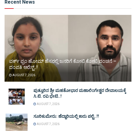
Recent News
ವರ್ಕ್ ಫ್ರಂ ಹೋಮ್ ಹೆಸರಲ್ಲಿ ಜನರಿಗೆ ಕೋಟಿ ಕೋಟಿ ವಂಚನೆ –
ದಂಪತಿ ಅರೆಸ್ಟ್..!
AUGUST 7, 2026
ಪುತ್ತೂರಿನ ಶ್ರೀ ಮಹತೋಭಾರ ಮಹಾಲಿಂಗೇಶ್ವರ ದೇವಾಲಯಕ್ಕೆ
ಸಿ.ಟಿ. ರವಿ ಭೇಟಿ..!
AUGUST 7, 2026
ಸೂರಿಕುಮೇರು: ಹೆದ್ದಾರಿಯಲ್ಲಿ ಕಾರು ಪಲ್ಟಿ..!!
AUGUST 7, 2026