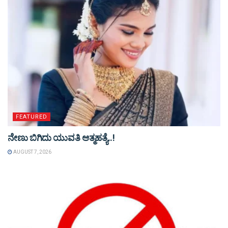
FEATURED
ನೇಣು ಬಿಗಿದು ಯುವತಿ ಆತ್ಮಹತ್ಯೆ..!
AUGUST 7, 2026