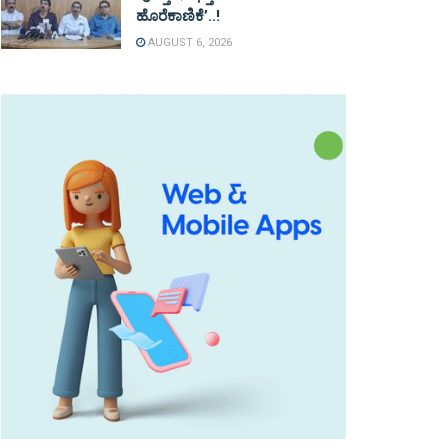
ಹೊರೆಕಾಣಿಕೆ’..!
AUGUST 6, 2026