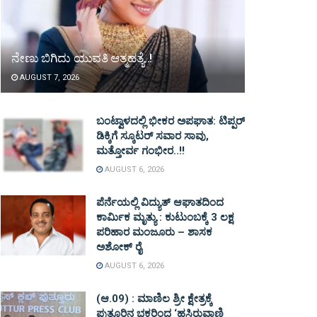
ನೇಣು ಬಿಗಿದು ಯುವತಿ ಆತ್ಮಹತ್ಯೆ..!
AUGUST 7, 2026
ಬಂಟ್ವಾಳದಲ್ಲಿ ಭೀಕರ ಅಪಘಾತ: ಟಿಪ್ಪರ್
ಡಿಕ್ಕಿಗೆ ಸ್ಕೂಟರ್ ಸವಾರ ಸಾವು,
ಮತ್ತೋರ್ವ ಗಂಭೀರ..!!
AUGUST 6, 2026
ಪೆರ್ನೆಯಲ್ಲಿ ವಿದ್ಯುತ್ ಆಘಾತದಿಂದ
ಕಾರ್ಮಿಕ ಮೃತ್ಯು : ಕುಟುಂಬಕ್ಕೆ 3 ಲಕ್ಷ
ಪರಿಹಾರ ಮಂಜೂರು – ಶಾಸಕ
ಅಶೋಕ್ ರೈ
AUGUST 6, 2026
(ಆ.09) : ಮಾಣಿಲ ಶ್ರೀ ಕ್ಷೇತ್ರಕ್ಕೆ
ಪುತ್ತೂರಿನ ಭಕ್ತರಿಂದ ‘ಹಸಿರುವಾಣಿ