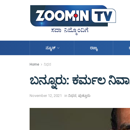
ನ್ಯೂಸ್
ರಾಜ್ಯ
Home
ನಿಧನ
ಬನ್ನೂರು: ಕರ್ಮಲ ನಿವಾಸ
November 12, 2021
in
ನಿಧನ
,
ಪುತ್ತೂರು