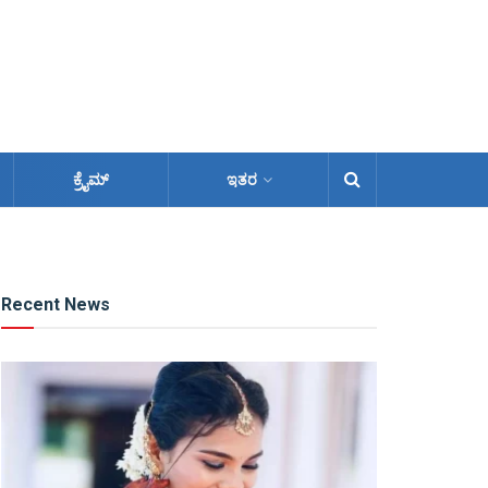
ಕ್ರೈಮ್
ಇತರ
Recent News