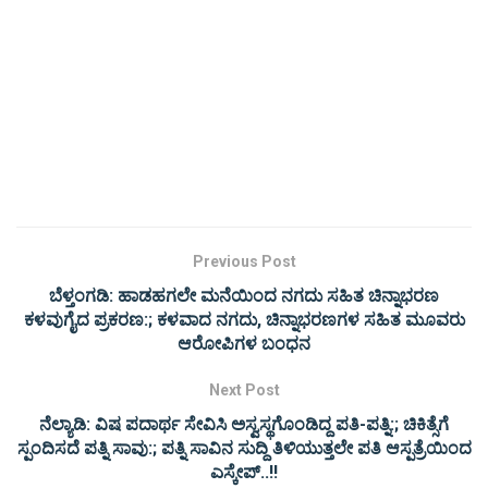
Previous Post
ಬೆಳ್ತಂಗಡಿ: ಹಾಡಹಗಲೇ ಮನೆಯಿಂದ ನಗದು ಸಹಿತ ಚಿನ್ನಾಭರಣ
ಕಳವುಗೈದ ಪ್ರಕರಣ:; ಕಳವಾದ ನಗದು, ಚಿನ್ನಾಭರಣಗಳ ಸಹಿತ ಮೂವರು
ಆರೋಪಿಗಳ ಬಂಧನ
Next Post
ನೆಲ್ಯಾಡಿ: ವಿಷ ಪದಾರ್ಥ ಸೇವಿಸಿ ಅಸ್ವಸ್ಥಗೊಂಡಿದ್ದ ಪತಿ-ಪತ್ನಿ:; ಚಿಕಿತ್ಸೆಗೆ
ಸ್ಪಂದಿಸದೆ ಪತ್ನಿ ಸಾವು:; ಪತ್ನಿ ಸಾವಿನ ಸುದ್ದಿ ತಿಳಿಯುತ್ತಲೇ ಪತಿ ಆಸ್ಪತ್ರೆಯಿಂದ
ಎಸ್ಕೇಪ್..!!