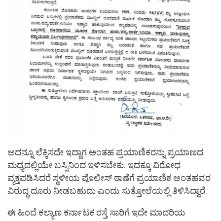
ಅದನ್ನೂ ಲೆಕ್ಕಿಸದೇ ಇದ್ದಾಗ ಅಂತಹ ಪ್ರಯಾಣಿಕರನ್ನು ಪ್ರಯಾಣದ
ಮಧ್ಯದಲ್ಲಿಯೇ ಬಸ್ಸಿನಿಂದ ಇಳಿಸಬೇಕು. ಇದಕ್ಕೂ ವಿರೋಧ
ವ್ಯಕ್ತಪಡಿಸಿದರೆ ಸ್ಥಳೀಯ ಪೊಲೀಸ್​ ಠಾಣೆಗೆ ಪ್ರಯಾಣಿಕ ಅಂತಹವರ
ವಿರುದ್ಧ ದೂರು ನೀಡಬಹುದು ಎಂದು ಸುತ್ತೋಲೆಯಲ್ಲಿ ತಿಳಿಸಿದ್ದಾರೆ.
ಈ ಹಿಂದೆ ಕಲ್ಯಾಣ ಕರ್ನಾಟಕ ರಸ್ತೆ ಸಾರಿಗೆ ಇದೇ ಮಾದರಿಯ