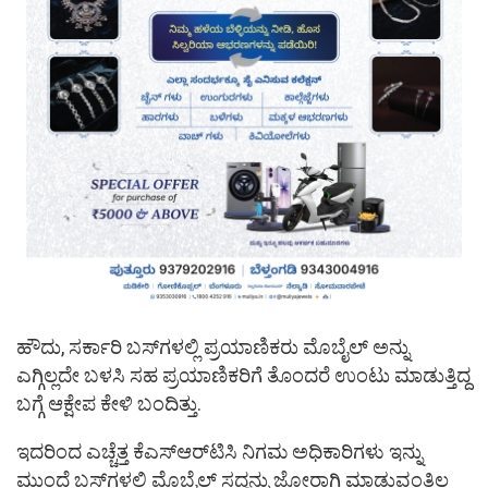
ಹೌದು, ಸರ್ಕಾರಿ ಬಸ್​ಗಳಲ್ಲಿ ಪ್ರಯಾಣಿಕರು ಮೊಬೈಲ್​ ಅನ್ನು
ಎಗ್ಗಿಲ್ಲದೇ ಬಳಸಿ ಸಹ ಪ್ರಯಾಣಿಕರಿಗೆ ತೊಂದರೆ ಉಂಟು ಮಾಡುತ್ತಿದ್ದ
ಬಗ್ಗೆ ಆಕ್ಷೇಪ ಕೇಳಿ ಬಂದಿತ್ತು.
ಇದರಿಂದ ಎಚ್ಚೆತ್ತ ಕೆಎಸ್​ಆರ್​ಟಿಸಿ ನಿಗಮ ಅಧಿಕಾರಿಗಳು ಇನ್ನು
ಮುಂದೆ ಬಸ್​ಗಳಲ್ಲಿ ಮೊಬೈಲ್​ ಸದ್ದನ್ನು ಜೋರಾಗಿ ಮಾಡುವಂತಿಲ್ಲ