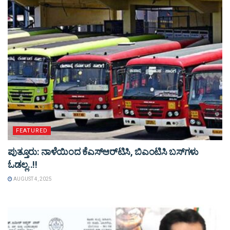
FEATURED
ಪುತ್ತೂರು: ನಾಳೆಯಿಂದ ಕೆಎಸ್​ಆರ್​ಟಿಸಿ, ಬಿಎಂಟಿಸಿ ಬಸ್​ಗಳು​
ಓಡಲ್ಲ..!!
AUGUST 4, 2025