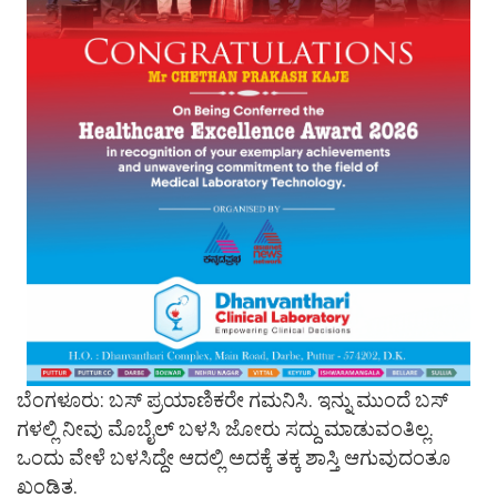
ಬೆಂಗಳೂರು: ಬಸ್​ ಪ್ರಯಾಣಿಕರೇ ಗಮನಿಸಿ. ಇನ್ನು ಮುಂದೆ ಬಸ್​
ಗಳಲ್ಲಿ ನೀವು ಮೊಬೈಲ್​ ಬಳಸಿ ಜೋರು ಸದ್ದು ಮಾಡುವಂತಿಲ್ಲ.
ಒಂದು ವೇಳೆ ಬಳಸಿದ್ದೇ ಆದಲ್ಲಿ ಅದಕ್ಕೆ ತಕ್ಕ ಶಾಸ್ತಿ ಆಗುವುದಂತೂ
ಖಂಡಿತ.