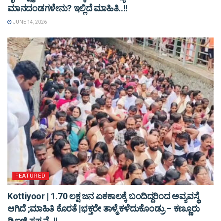
ಮಾನದಂಡಗಳೇನು? ಇಲ್ಲಿದೆ ಮಾಹಿತಿ..!!
JUNE 14, 2026
FEATURED
Kottiyoor | 1.70 ಲಕ್ಷ ಜನ ಏಕಕಾಲಕ್ಕೆ ಬಂದಿದ್ದರಿಂದ ಅವ್ಯವಸ್ಥೆ
ಆಗಿದೆ ;ಮಾಹಿತಿ ಕೊರತೆ |ಭಕ್ತರೇ ತಾಳ್ಮೆ ಕಳೆದುಕೊಂಡ್ರು – ಕಣ್ಣೂರು
ಡಿಐಜಿ ಸ್ಪಷ್ಟನೆ..!!