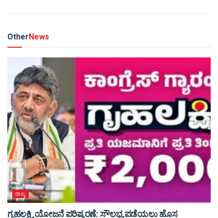
Other
News
ರಾಜ್ಯ
ಗೃಹಲಕ್ಷ್ಮಿ ಯೋಜನೆ ಪರಿಷ್ಕರಣೆ: ಸೌಲಭ್ಯ ಪಡೆಯಲು ಹೊಸ