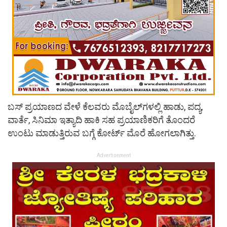
ಬಸ್ ಪ್ರಯಾಣದ ವೇಳೆ ಕೆಲವರು ಮೊಬೈಲ್​ಗಳಲ್ಲಿ ಹಾಡು, ಪದ್ಯ,
ವಾರ್ತೆ, ಸಿನಿಮಾ ಇತ್ಯಾದಿ ಹಾಕಿ ಸಹ ಪ್ರಯಾಣಿಕರಿಗೆ ತೊಂದರೆ
ಉಂಟು ಮಾಡುತ್ತಿರುವ ಬಗ್ಗೆ ಕೋರ್ಟ್ ಮೊರೆ ಹೋಗಲಾಗಿತ್ತು.
Advertisement