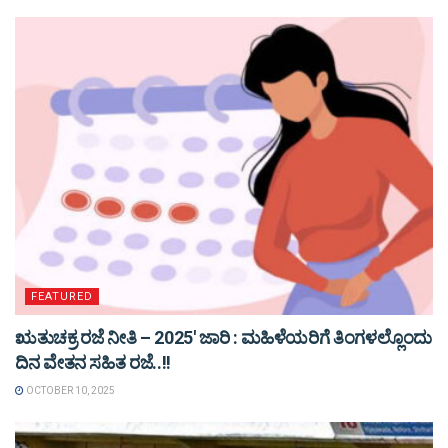
FEATURED
ಋತುಚಕ್ರ ರಜೆ ನೀತಿ – 2025′ ಜಾರಿ : ಮಹಿಳೆಯರಿಗೆ ತಿಂಗಳಲ್ಲೊಂದು
ದಿನ ವೇತನ ಸಹಿತ ರಜೆ..!!
OCTOBER 10, 2025