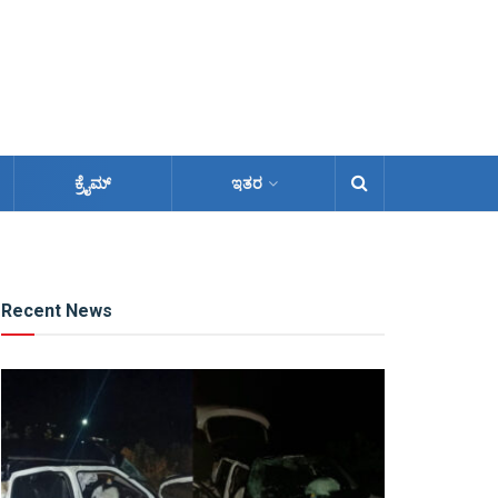
ಕ್ರೈಮ್
ಇತರ
Recent News