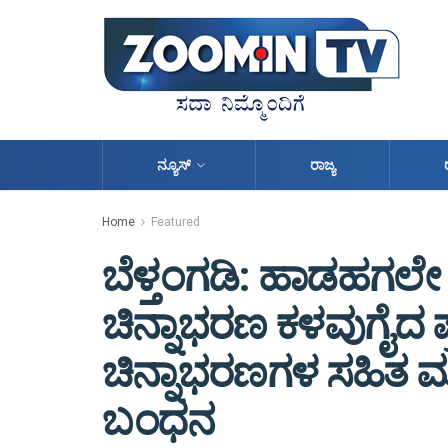
ನ್ಯೂಸ್
ರಾಜ್ಯ
Home
Featured
ಬೆಳ್ತಂಗಡಿ: ಹಾಡಹಗಲ
ಚಿನ್ನಾಭರಣ ಕಳವುಗೈದ 
ಚಿನ್ನಾಭರಣಗಳ ಸಹಿತ
ಬಂಧನ