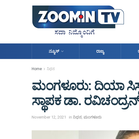
ನ್ಯೂಸ್
ರಾಜ್ಯ
Home
ನಿಧನ
ಮಂಗಳೂರು: ದಿಯಾ ಸಿಸ್ಟಮ್ಸ್‌‌
ಸ್ಥಾಪಕ ಡಾ. ರವಿಚಂದ್ರನ್
November 12, 2021
in
ನಿಧನ
,
ಮಂಗಳೂರು