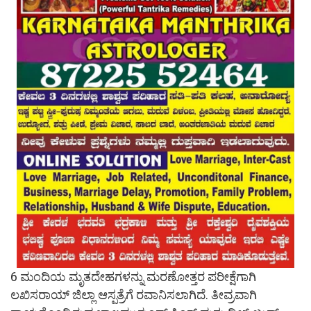
6 ಮಂದಿಯ ಮೃತದೇಹಗಳನ್ನು ಮರಣೋತ್ತರ ಪರೀಕ್ಷೆಗಾಗಿ
ಲಖಿಸರಾಯ್​ ಜಿಲ್ಲಾ ಆಸ್ಪತ್ರೆಗೆ ರವಾನಿಸಲಾಗಿದೆ. ತೀವ್ರವಾಗಿ