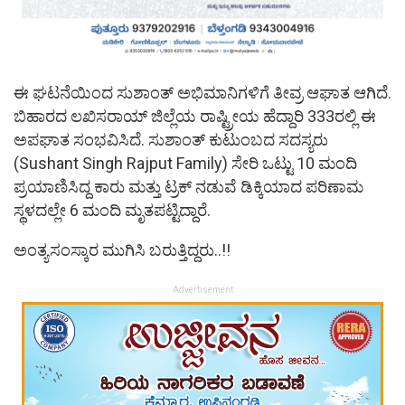
ಈ ಘಟನೆಯಿಂದ ಸುಶಾಂತ್​ ಅಭಿಮಾನಿಗಳಿಗೆ ತೀವ್ರ ಆಘಾತ ಆಗಿದೆ.
ಬಿಹಾರದ ಲಖಿಸರಾಯ್​ ಜಿಲ್ಲೆಯ ರಾಷ್ಟ್ರೀಯ ಹೆದ್ದಾರಿ 333ರಲ್ಲಿ ಈ
ಅಪಘಾತ ಸಂಭವಿಸಿದೆ. ಸುಶಾಂತ್​ ಕುಟುಂಬದ ಸದಸ್ಯರು
(Sushant Singh Rajput Family) ಸೇರಿ ಒಟ್ಟು 10 ಮಂದಿ
ಪ್ರಯಾಣಿಸಿದ್ದ ಕಾರು ಮತ್ತು ಟ್ರಕ್​​ ನಡುವೆ ಡಿಕ್ಕಿಯಾದ ಪರಿಣಾಮ
ಸ್ಥಳದಲ್ಲೇ 6 ಮಂದಿ ಮೃತಪಟ್ಟಿದ್ದಾರೆ.
ಅಂತ್ಯಸಂಸ್ಕಾರ ಮುಗಿಸಿ ಬರುತ್ತಿದ್ದರು..!!
Advertisement