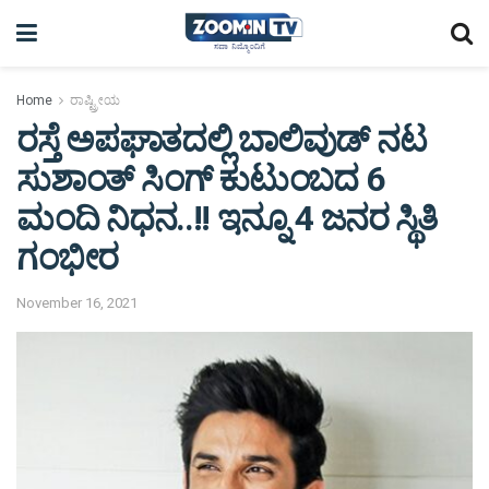
Home
ರಾಷ್ಟ್ರೀಯ
ರಸ್ತೆ ಅಪಘಾತದಲ್ಲಿ ಬಾಲಿವುಡ್ ನಟ
ಸುಶಾಂತ್​ ಸಿಂಗ್ ಕುಟುಂಬದ 6
ಮಂದಿ ನಿಧನ..!! ಇನ್ನೂ 4 ಜನರ ಸ್ಥಿತಿ
ಗಂಭೀರ
November 16, 2021