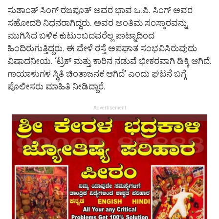
ಸುಶಾಂತ್​ ಸಿಂಗ್​ ರಜಪೂತ್​ ಅವರ ಭಾವ ಒ.ಪಿ. ಸಿಂಗ್​ ಅವರ
ಸಹೋದರಿ ನಿಧನರಾಗಿದ್ದರು. ಅವರ ಅಂತಿಮ ಸಂಸ್ಕಾರವನ್ನು
ಮುಗಿಸಿದ ಬಳಿಕ ಕುಟುಂಬದವರೆಲ್ಲ ಪಾಟ್ನಾದಿಂದ
ಹಿಂದಿರುಗುತ್ತಿದ್ದರು. ಈ ವೇಳೆ ರಸ್ತೆ ಅಪಘಾತ ಸಂಭವಿಸಿರುವುದು
ವಿಷಾದನೀಯ. ‘ಟ್ರಕ್​ ಮತ್ತು ಕಾರಿನ ನಡುವೆ ಭೀಕರವಾಗಿ ಡಿಕ್ಕಿ ಆಗಿದೆ.
ಗಾಯಾಳುಗಳ ಸ್ಥಿತಿ ಚಿಂತಾಜನಕ ಆಗಿದೆ’ ಎಂದು ಘಟನೆ ಬಗ್ಗೆ
ಪೊಲೀಸರು ಮಾಹಿತಿ ನೀಡಿದ್ದಾರೆ.
Advertisement