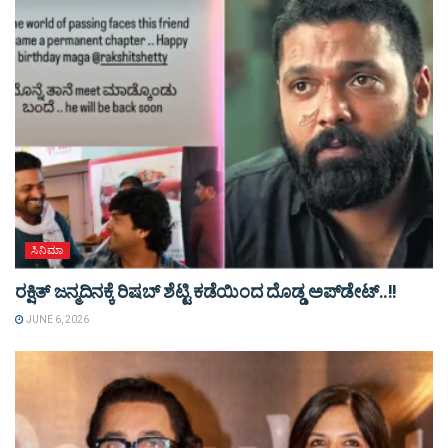
ಸಿನಿಮಾ
ರಕ್ಷಿತ್ ಜನ್ಮದಿನಕ್ಕೆ ರಿಷಬ್ ಶೆಟ್ಟಿ ಕಡೆಯಿಂದ ದೊಡ್ಡ ಅಪ್​​ಡೇಟ್..!!
JUNE 6, 2026