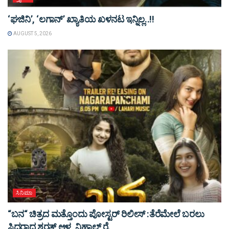
‘ಘಜಿನಿ’, ‘ಲಗಾನ್’ ಖ್ಯಾತಿಯ ಖಳನಟ ಇನ್ನಿಲ್ಲ..!!
AUGUST 5, 2026
ಸಿನಿಮಾ
“ಬನ“ ಚಿತ್ರದ ಮತ್ತೊಂದು ಪೋಸ್ಟರ್ ರಿಲೀಸ್ :ತೆರೆಮೇಲೆ ಬರಲು
ಸಿದ್ದರಾದ ಶರತ್ ಆಳ್ವ ,ನಿಹಾಲ್ ರೈ