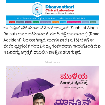
ಬಾಲಿವುಡ್​ ನಟ ಸುಶಾಂತ್​ ಸಿಂಗ್​ ರಜಪೂತ್​ (Sushant Singh
Rajput) ಅವರ ಕುಟುಂಬದ 6 ಮಂದಿ ರಸ್ತೆ ಅಪಘಾತದಲ್ಲಿ (Road
Accident) ನಿಧನರಾಗಿದ್ದಾರೆ. ಮಂಗಳವಾರ (ನ.16) ಬೆಳಗ್ಗೆ ಈ
ಭೀಕರ ಆ್ಯಕ್ಸಿಡೆಂಟ್​ ಸಂಭವಿಸಿದ್ದು, ಗಂಭೀರವಾಗಿ ಗಾಯಗೊಂಡಿರುವ
4 ಜನರನ್ನು ಆಸ್ಪತ್ರೆಗೆ ದಾಖಲಿಸಿ ಚಿಕಿತ್ಸೆ ನೀಡಲಾಗುತ್ತಿದೆ.
Advertisement