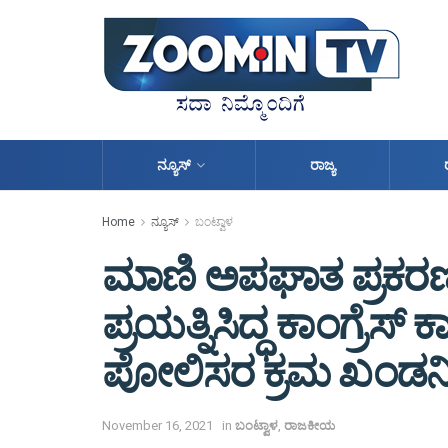
ನ್ಯೂಸ್
ರಾಜ್ಯ
Home
ನ್ಯೂಸ್
ಬಂಟ್ವಾಳ
ಮಾಣಿ ಅಪಘಾತ ಪ್ರಕರಣ:
ಪ್ರಯತ್ನಿಸಿದ್ಧ ಕಾಂಗ್ರ
ಪೋಲಿಸರ ಕ್ರಮ ಖಂಡನೀ
November 16, 2021
in
ಬಂಟ್ವಾಳ
,
ರಾಜಕೀಯ