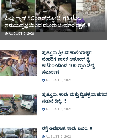
ವಿಟ್ಲ: ಗ್ಯಾಸ್ ಸಿಲಿಂಡರ್ ಸ್ಫೋಟ; ಗೃಹಿಣಿಯ
ಸಮಯಪ್ರಜ್ಞೆಯಿಂದ ಮೂರು ಜೀವಗಳ ರಕ್ಷಣೆ..!!
AUGUST 9, 2026
ಪುತ್ತೂರು ಶ್ರೀ ಮಹಾಲಿಂಗೇಶ್ವರ
ದೇವರಿಗೆ ಶಾಸಕ ಅಶೋಕ್ ರೈ
ಕುಟುಂಬದಿಂದ 100 ಗ್ರಾಂ ಚಿನ್ನ
ಸಮರ್ಪಣೆ
AUGUST 9, 2026
ಪುತ್ತೂರು: ಕಾರು ಮತ್ತು ದ್ವಿಚಕ್ರ ವಾಹನದ
ನಡುವೆ ಡಿಕ್ಕಿ..!!
AUGUST 8, 2026
ರಸ್ತೆ ಅಪಘಾತ: ಕಾರು ಜಖಂ..!!
AUGUST 8, 2026