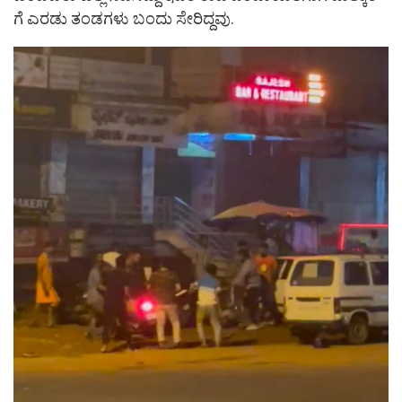
ಗೆ ಎರಡು ತಂಡಗಳು ಬಂದು ಸೇರಿದ್ದವು.