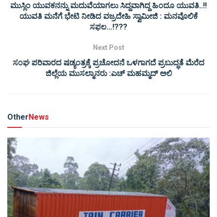
ಮುಸ್ಲಿಂ ಯುವಕನನ್ನು ಮದುವೆಯಾಗಲು ಸಿದ್ದವಾಗಿದ್ದ ಹಿಂದೂ ಯುವತಿ..!!
ಯುವತಿ ಮನೆಗೆ ಭೇಟಿ ನೀಡಿದ ವಜ್ರದೇಹಿ ಸ್ವಾಮೀಜಿ : ಮನವೊಲಿಕೆ
ಸಫಲ…!???
Next Post
ಸಂಘ ಪರಿವಾರದ ಷಡ್ಯಂತ್ರಕ್ಕೆ ಪ್ರಚೋದನೆ ಒಳಗಾಗದೆ ಪ್ರಬುದ್ಧತೆ ಮೆರೆದ
ಜಿಲ್ಲೆಯ ಮುಸಲ್ಮಾನರು :ಎಚ್ ಮಹಮ್ಮದ್ ಅಲಿ
Other
News