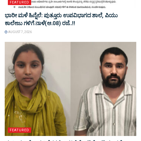
FEATURED
ಭಾರೀ ಮಳೆ ಹಿನ್ನೆಲೆ: ಪುತ್ತೂರು ಉಪವಿಭಾಗದ ಶಾಲೆ, ಪಿಯು
ಕಾಲೇಜು ಗಳಿಗೆ ನಾಳೆ(ಆ.08) ರಜೆ..!!
AUGUST 7, 2026
FEATURED