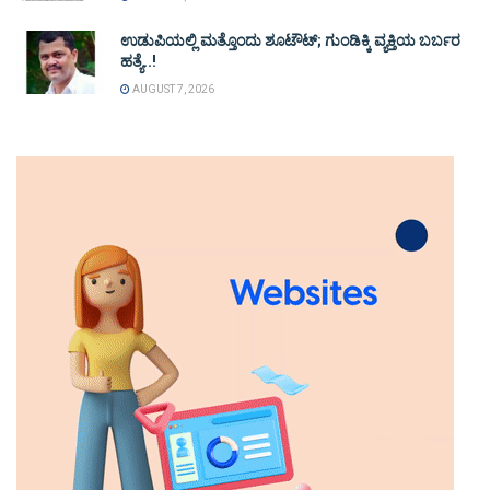
ಉಡುಪಿಯಲ್ಲಿ ಮತ್ತೊಂದು ಶೂಟೌಟ್‌; ಗುಂಡಿಕ್ಕಿ ವ್ಯಕ್ತಿಯ ಬರ್ಬರ
ಹತ್ಯೆ..!
AUGUST 7, 2026