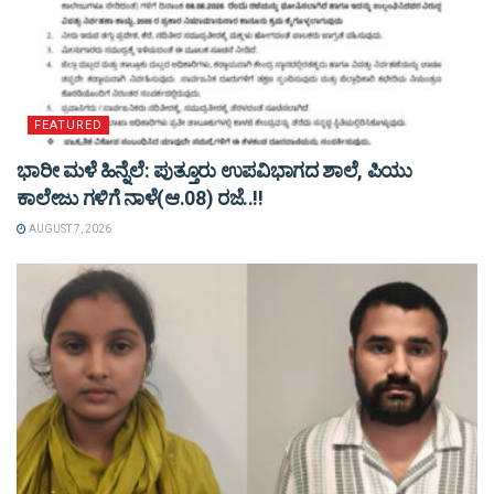
FEATURED
ಭಾರೀ ಮಳೆ ಹಿನ್ನೆಲೆ: ಪುತ್ತೂರು ಉಪವಿಭಾಗದ ಶಾಲೆ, ಪಿಯು
ಕಾಲೇಜು ಗಳಿಗೆ ನಾಳೆ(ಆ.08) ರಜೆ..!!
AUGUST 7, 2026