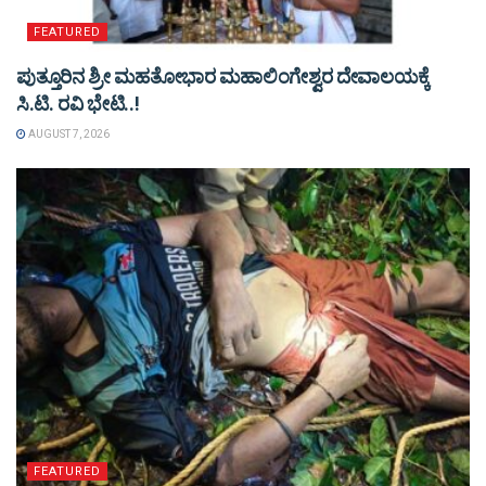
FEATURED
ಪುತ್ತೂರಿನ ಶ್ರೀ ಮಹತೋಭಾರ ಮಹಾಲಿಂಗೇಶ್ವರ ದೇವಾಲಯಕ್ಕೆ
ಸಿ.ಟಿ. ರವಿ ಭೇಟಿ..!
AUGUST 7, 2026
FEATURED