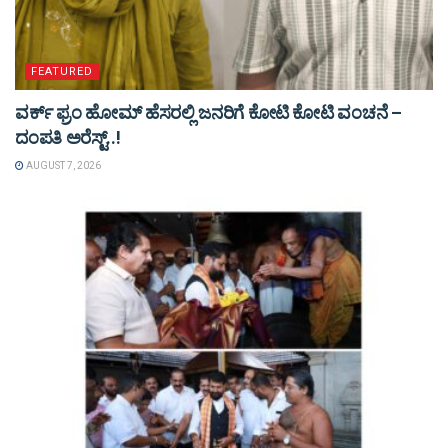
FEATURED
ವರ್ಕ್ ಫ್ರಂ ಹೋಮ್ ಹೆಸರಲ್ಲಿ ಜನರಿಗೆ ಕೋಟಿ ಕೋಟಿ ವಂಚನೆ –
ದಂಪತಿ ಅರೆಸ್ಟ್..!
AUGUST 7, 2026