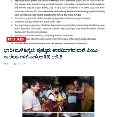
FEATURED
ಭಾರೀ ಮಳೆ ಹಿನ್ನೆಲೆ: ಪುತ್ತೂರು ಉಪವಿಭಾಗದ ಶಾಲೆ, ಪಿಯು
ಕಾಲೇಜು ಗಳಿಗೆ ನಾಳೆ(ಆ.08) ರಜೆ..!!
AUGUST 7, 2026