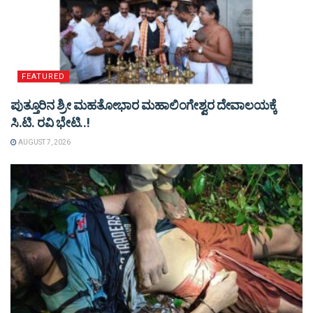
FEATURED
ಪುತ್ತೂರಿನ ಶ್ರೀ ಮಹತೋಭಾರ ಮಹಾಲಿಂಗೇಶ್ವರ ದೇವಾಲಯಕ್ಕೆ
ಸಿ.ಟಿ. ರವಿ ಭೇಟಿ..!
AUGUST 7, 2026