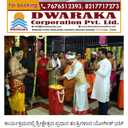
ಕಾರ್ಯಕ್ರಮದಲ್ಲಿ ಶ್ರೀಕ್ಷೇತ್ರದ ಪ್ರಧಾನ ತಂತ್ರಿಗಳಾದ ಯೋಗೀಶ್ ಭಟ್