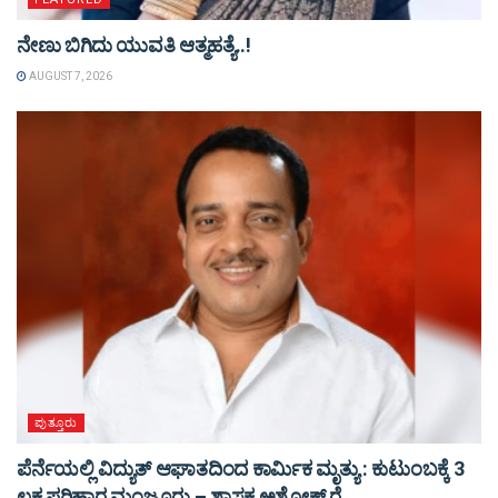
ನೇಣು ಬಿಗಿದು ಯುವತಿ ಆತ್ಮಹತ್ಯೆ..!
AUGUST 7, 2026
ಪುತ್ತೂರು
ಪೆರ್ನೆಯಲ್ಲಿ ವಿದ್ಯುತ್ ಆಘಾತದಿಂದ ಕಾರ್ಮಿಕ ಮೃತ್ಯು : ಕುಟುಂಬಕ್ಕೆ 3
ಲಕ್ಷ ಪರಿಹಾರ ಮಂಜೂರು – ಶಾಸಕ ಅಶೋಕ್ ರೈ