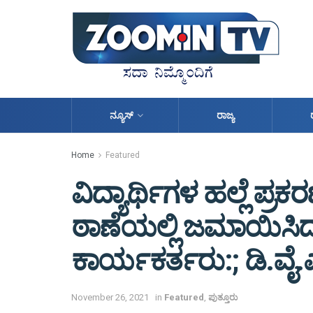
ನ್ಯೂಸ್
ರಾಜ್ಯ
Home
Featured
ವಿದ್ಯಾರ್ಥಿಗಳ ಹಲ್ಲೆ ಪ
ಠಾಣೆಯಲ್ಲಿ ಜಮಾಯಿಸಿದ
ಕಾರ್ಯಕರ್ತರು:; ಡಿ.ವ
November 26, 2021
in
Featured
,
ಪುತ್ತೂರು