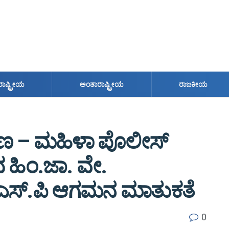
ರಾಷ್ಟ್ರೀಯ
ಅಂತಾರಾಷ್ಟ್ರೀಯ
ರಾಜಕೀಯ
್ರಕರಣ – ಮಹಿಳಾ ಪೊಲೀಸ್
 ಹಿಂ.ಜಾ. ವೇ.
ೈ.ಎಸ್.ಪಿ ಆಗಮನ ಮಾತುಕತೆ
0