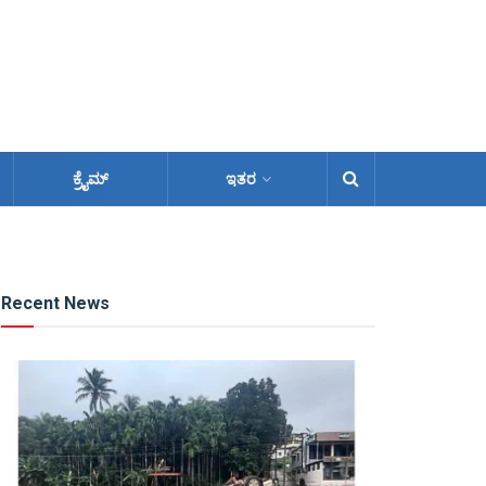
ಕ್ರೈಮ್
ಇತರ
Recent News