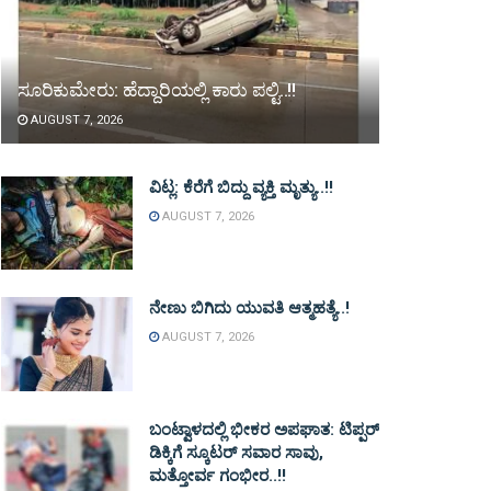
ಸೂರಿಕುಮೇರು: ಹೆದ್ದಾರಿಯಲ್ಲಿ ಕಾರು ಪಲ್ಟಿ..!!
AUGUST 7, 2026
ವಿಟ್ಲ: ಕೆರೆಗೆ ಬಿದ್ದು ವ್ಯಕ್ತಿ ಮೃತ್ಯು..!!
AUGUST 7, 2026
ನೇಣು ಬಿಗಿದು ಯುವತಿ ಆತ್ಮಹತ್ಯೆ..!
AUGUST 7, 2026
ಬಂಟ್ವಾಳದಲ್ಲಿ ಭೀಕರ ಅಪಘಾತ: ಟಿಪ್ಪರ್
ಡಿಕ್ಕಿಗೆ ಸ್ಕೂಟರ್ ಸವಾರ ಸಾವು,
ಮತ್ತೋರ್ವ ಗಂಭೀರ..!!