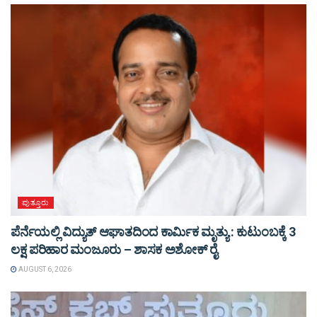
ಪುತ್ತೂರು
ಪೆರ್ನೆಯಲ್ಲಿ ವಿದ್ಯುತ್ ಆಘಾತದಿಂದ ಕಾರ್ಮಿಕ ಮೃತ್ಯು : ಕುಟುಂಬಕ್ಕೆ 3
ಲಕ್ಷ ಪರಿಹಾರ ಮಂಜೂರು – ಶಾಸಕ ಅಶೋಕ್ ರೈ
AUGUST 6, 2026