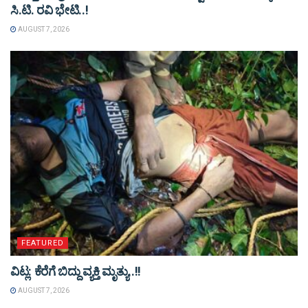
ಸಿ.ಟಿ. ರವಿ ಭೇಟಿ..!
AUGUST 7, 2026
FEATURED
ವಿಟ್ಲ: ಕೆರೆಗೆ ಬಿದ್ದು ವ್ಯಕ್ತಿ ಮೃತ್ಯು..!!
AUGUST 7, 2026