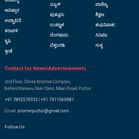
ಆರೋಗ್ಯ
ನ್ಯೂಸ್
ವಾಣಿಜ್ಯ
ಆವಿಷ್ಕಾರ
ಪುತ್ತೂರು
ಶಿಕ್ಷಣ
ಉದ್ಘಾಟನೆ
ಬಂಟ್ವಾಳ
ಶುಭವಿವಾಹ :
ಕರಾವಳಿ
ಬೆಂಗಳೂರು
ಸಿನಿಮಾ
ಕೃಷಿ
ಬೆಳ್ತಂಗಡಿ
ಸುಳ್ಯ
ಕ್ರೀಡೆ
Contact for News/Advertisements
2nd Floor, Shree Krishna Complex,
Behind Kanavu Skin Clinic, Main Road, Puttur.
+91 7892570932
|
+91 7411060987
Email:
zoominputtur@gmail.com
Follow Us