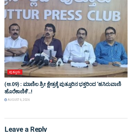
ಪುತ್ತೂರು
(ಆ.09) : ಮಾಣಿಲ ಶ್ರೀ ಕ್ಷೇತ್ರಕ್ಕೆ ಪುತ್ತೂರಿನ ಭಕ್ತರಿಂದ ‘ಹಸಿರುವಾಣಿ
ಹೊರೆಕಾಣಿಕೆ’..!
AUGUST 6, 2026
Leave a Reply